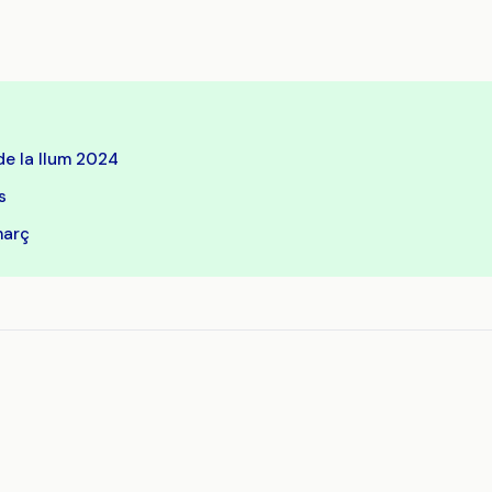
de la llum 2024
s
març