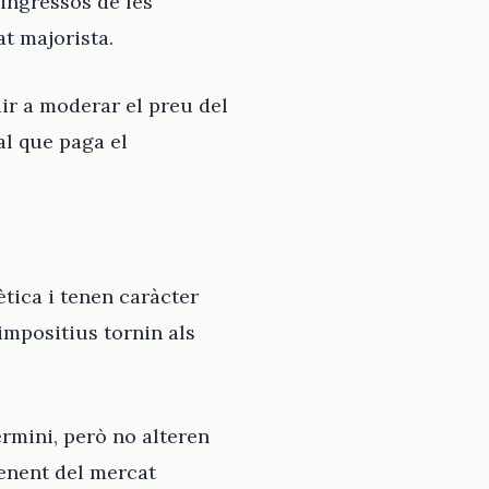
 ingressos de les
t majorista.
ir a moderar el preu del
al que paga el
ètica i tenen caràcter
impositius tornin als
rmini, però no alteren
penent del mercat