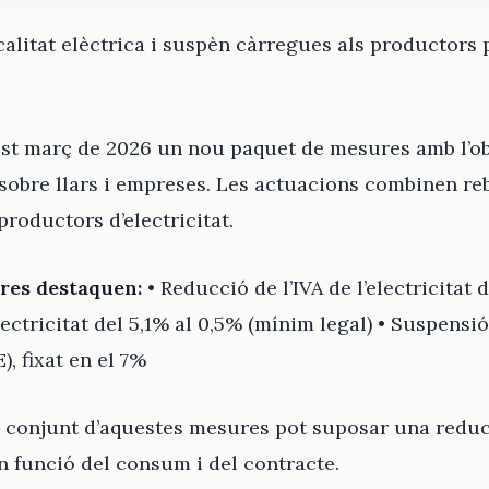
scalitat elèctrica i suspèn càrregues als productors 
st març de 2026 un nou paquet de mesures amb l’obj
sobre llars i empreses. Les actuacions combinen reba
roductors d’electricitat.
ures destaquen:
• Reducció de l’IVA de l’electricitat 
lectricitat del 5,1% al 0,5% (mínim legal) • Suspensió
, fixat en el 7%
l conjunt d’aquestes mesures pot suposar una reducc
n funció del consum i del contracte.