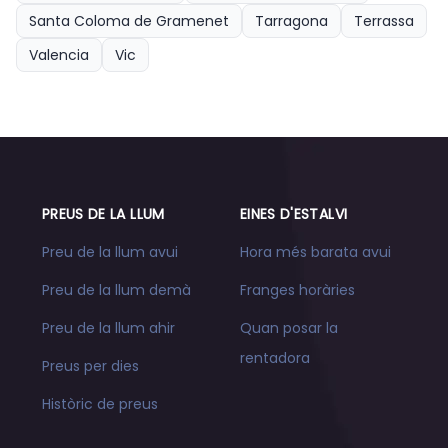
Santa Coloma de Gramenet
Tarragona
Terrassa
Valencia
Vic
PREUS DE LA LLUM
EINES D'ESTALVI
Preu de la llum avui
Hora més barata avui
Preu de la llum demà
Franges horàries
Preu de la llum ahir
Quan posar la
rentadora
Preus per dies
Històric de preus