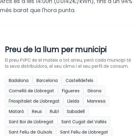
Arcs és a les 14:00h (0.0142€/kWh), fins a un 94%
més barat que l'hora punta.
Preu de la llum per municipi
El preu PVPC és el mateix a tot arreu, però cada municipi té
la seva distribuïdora, el seu clima i el seu perfil de consum.
Badalona
Barcelona
Castelldefels
Cornellà de Llobregat
Figueres
Girona
l'Hospitalet de Llobregat
Lleida
Manresa
Mataró
Reus
Rubí
Sabadell
Sant Boi de Llobregat
Sant Cugat del Vallès
Sant Feliu de Guíxols
Sant Feliu de Llobregat