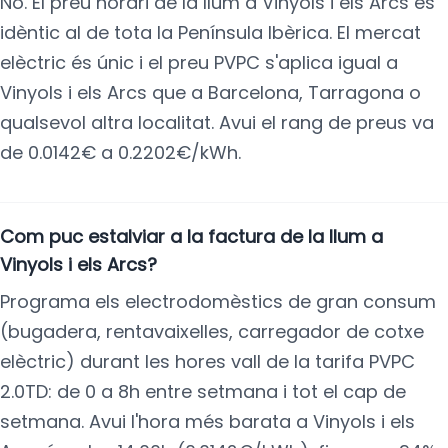
No. El preu horari de la llum a Vinyols i els Arcs és
idèntic al de tota la Península Ibèrica. El mercat
elèctric és únic i el preu PVPC s'aplica igual a
Vinyols i els Arcs que a Barcelona, Tarragona o
qualsevol altra localitat. Avui el rang de preus va
de 0.0142€ a 0.2202€/kWh.
Com puc estalviar a la factura de la llum a
Vinyols i els Arcs?
Programa els electrodomèstics de gran consum
(bugadera, rentavaixelles, carregador de cotxe
elèctric) durant les hores vall de la tarifa PVPC
2.0TD: de 0 a 8h entre setmana i tot el cap de
setmana. Avui l'hora més barata a Vinyols i els