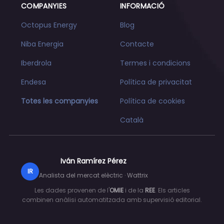
COMPANYIES
INFORMACIÓ
Octopus Energy
Blog
Niba Energia
Contacte
Iberdrola
Termes i condicions
Endesa
Política de privacitat
Totes les companyies
Política de cookies
Català
Iván Ramírez Pérez
IR
Analista del mercat elèctric · Wattrix
Les dades provenen de l'
OMIE
i de la
REE
. Els articles
combinen anàlisi automatitzada amb supervisió editorial.