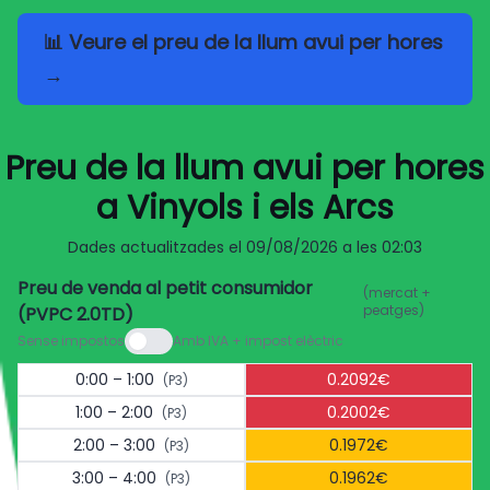
📊 Veure el preu de la llum avui per hores
→
Preu de la llum avui per hores
a Vinyols i els Arcs
Dades actualitzades el
09/08/2026 a les 02:03
Preu de venda al petit consumidor
(mercat +
peatges)
(PVPC 2.0TD)
Sense impostos
Amb IVA + impost elèctric
0:00 – 1:00
0.2092€
(P3)
1:00 – 2:00
0.2002€
(P3)
2:00 – 3:00
0.1972€
(P3)
3:00 – 4:00
0.1962€
(P3)