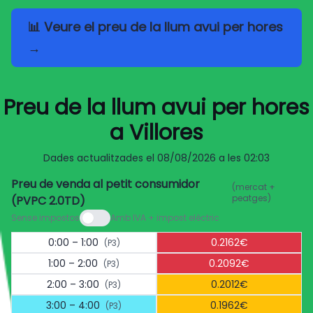
📊 Veure el preu de la llum avui per hores
→
Preu de la llum avui per hores
a Villores
Dades actualitzades el
08/08/2026 a les 02:03
Preu de venda al petit consumidor
(mercat +
peatges)
(PVPC 2.0TD)
Sense impostos
Amb IVA + impost elèctric
0:00 – 1:00
0.2162€
(P3)
1:00 – 2:00
0.2092€
(P3)
2:00 – 3:00
0.2012€
(P3)
3:00 – 4:00
0.1962€
(P3)