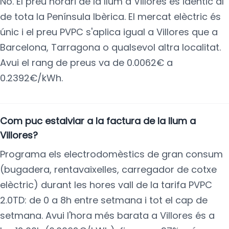
No. El preu horari de la llum a Villores és idèntic al
de tota la Península Ibèrica. El mercat elèctric és
únic i el preu PVPC s'aplica igual a Villores que a
Barcelona, Tarragona o qualsevol altra localitat.
Avui el rang de preus va de 0.0062€ a
0.2392€/kWh.
Com puc estalviar a la factura de la llum a
Villores?
Programa els electrodomèstics de gran consum
(bugadera, rentavaixelles, carregador de cotxe
elèctric) durant les hores vall de la tarifa PVPC
2.0TD: de 0 a 8h entre setmana i tot el cap de
setmana. Avui l'hora més barata a Villores és a