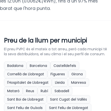
les 12:00h (0.0062€/kWh), fins a un 97% més
barat que l'hora punta.
Preu de la llum per municipi
El preu PVPC és el mateix a tot arreu, però cada municipi té
la seva distribuïdora, el seu clima i el seu perfil de consum.
Badalona
Barcelona
Castelldefels
Cornellà de Llobregat
Figueres
Girona
l'Hospitalet de Llobregat
Lleida
Manresa
Mataró
Reus
Rubí
Sabadell
Sant Boi de Llobregat
Sant Cugat del Vallès
Sant Feliu de Guíxols
Sant Feliu de Llobregat