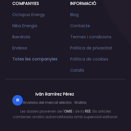
COMPANYIES
INFORMACIÓ
Octopus Energy
Blog
Niba Energia
Contacte
Iberdrola
Termes i condicions
Endesa
Política de privacitat
Totes les companyies
Política de cookies
Català
Iván Ramírez Pérez
IR
Analista del mercat elèctric · Wattrix
Les dades provenen de l'
OMIE
i de la
REE
. Els articles
combinen anàlisi automatitzada amb supervisió editorial.