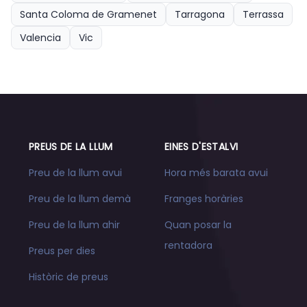
Santa Coloma de Gramenet
Tarragona
Terrassa
Valencia
Vic
PREUS DE LA LLUM
EINES D'ESTALVI
Preu de la llum avui
Hora més barata avui
Preu de la llum demà
Franges horàries
Preu de la llum ahir
Quan posar la
rentadora
Preus per dies
Històric de preus