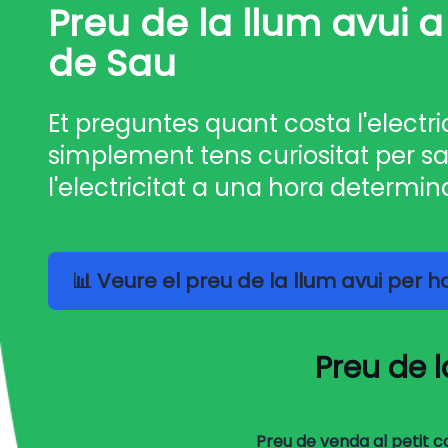
Preu de la llum avui 
de Sau
Et preguntes quant costa l'electri
simplement tens curiositat per sa
l'electricitat a una hora determin
📊 Veure el preu de la llum avui per 
Preu de 
Preu de venda al petit 