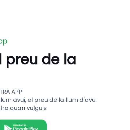
app
l preu de la
TRA APP
llum avui, el preu de la llum d'avui
-ho quan vulguis