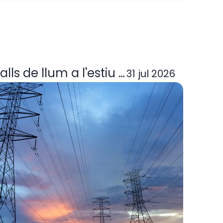
ora elèctrica deixa d'operar? Guia per
alls de llum a l'estiu 2026: per què p
31 jul 2026