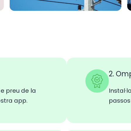
2. Om
e preu de la
Instal·l
ostra app.
passos 