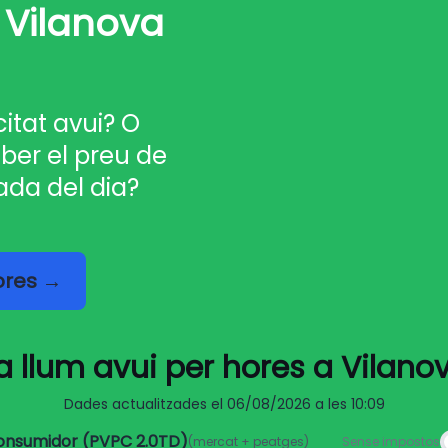
a Vilanova
citat avui? O
ber el preu de
ada del dia?
hores →
la llum avui per hores a Vilano
Dades actualitzades el
06/08/2026 a les 10:09
consumidor (PVPC 2.0TD)
(mercat + peatges)
Sense impostos