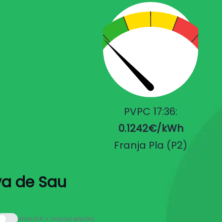
PVPC 17:36:
0.1242€/kWh
Franja Pla (P2)
va de Sau
Amb IVA + impost elèctric