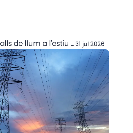
ora elèctrica deixa d'operar? Guia per
alls de llum a l'estiu 2026: per què p
31 jul 2026