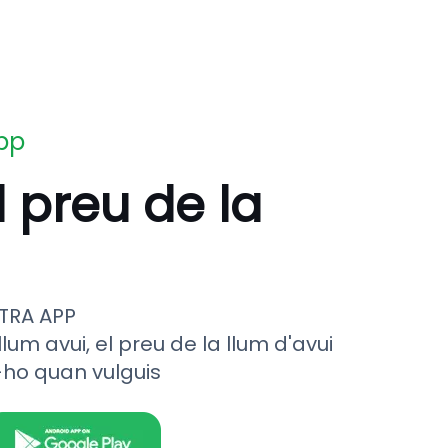
app
l preu de la
TRA APP
llum avui, el preu de la llum d'avui
-ho quan vulguis