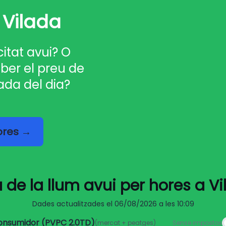
 Vilada
citat avui? O
ber el preu de
ada del dia?
hores →
 de la llum avui per hores a V
Dades actualitzades el
06/08/2026 a les 10:09
consumidor (PVPC 2.0TD)
(mercat + peatges)
Sense impostos