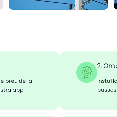
2. Om
e preu de la
Instal·l
ostra app.
passos 