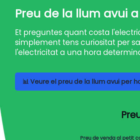
Preu de la llum avui a
Et preguntes quant costa l'electri
simplement tens curiositat per sa
l'electricitat a una hora determin
📊 Veure el preu de la llum avui per 
Preu
Preu de venda al petit 