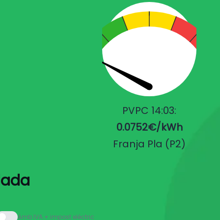
PVPC 14:03:
0.0752€/kWh
Franja Pla (P2)
ilada
Amb IVA + impost elèctric