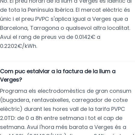
No. El preu horari de la llum a Verges és idèntic al
de tota la Península Ibèrica. El mercat elèctric és
únic i el preu PVPC s'aplica igual a Verges que a
Barcelona, Tarragona o qualsevol altra localitat.
Avui el rang de preus va de 0.0142€ a
0.2202€/kWh.
Com puc estalviar a la factura de la llum a
Verges?
Programa els electrodomèstics de gran consum
(bugadera, rentavaixelles, carregador de cotxe
elèctric) durant les hores vall de la tarifa PVPC
2.0TD: de 0 a 8h entre setmana i tot el cap de
setmana. Avui l'hora més barata a Verges és a