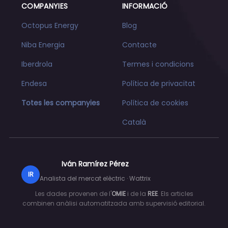
COMPANYIES
INFORMACIÓ
Octopus Energy
Blog
Niba Energia
Contacte
Iberdrola
Termes i condicions
Endesa
Política de privacitat
Totes les companyies
Política de cookies
Català
Iván Ramírez Pérez
IR
Analista del mercat elèctric · Wattrix
Les dades provenen de l'
OMIE
i de la
REE
. Els articles
combinen anàlisi automatitzada amb supervisió editorial.