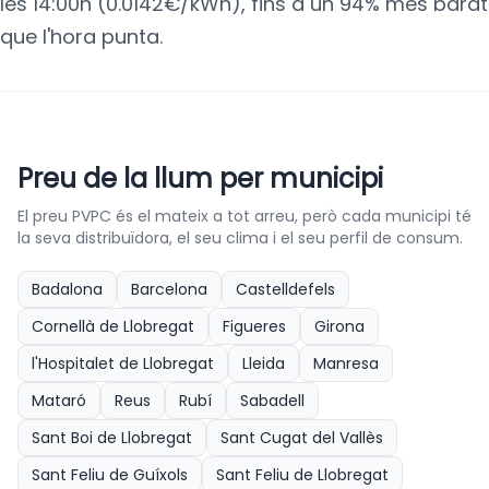
les 14:00h (0.0142€/kWh), fins a un 94% més barat
que l'hora punta.
Preu de la llum per municipi
El preu PVPC és el mateix a tot arreu, però cada municipi té
la seva distribuïdora, el seu clima i el seu perfil de consum.
Badalona
Barcelona
Castelldefels
Cornellà de Llobregat
Figueres
Girona
l'Hospitalet de Llobregat
Lleida
Manresa
Mataró
Reus
Rubí
Sabadell
Sant Boi de Llobregat
Sant Cugat del Vallès
Sant Feliu de Guíxols
Sant Feliu de Llobregat