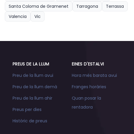
Santa Coloma de Gramenet
Tarragona
Terrassa
Valencia
Vic
PREUS DE LA LLUM
EINES D'ESTALVI
Preu de la llum avui
Hora més barata avui
Preu de la llum demà
Franges horàries
Preu de la llum ahir
Quan posar la
rentadora
Preus per dies
Històric de preus