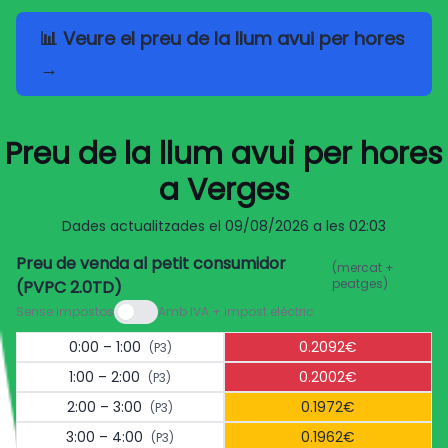
📊 Veure el preu de la llum avui per hores
→
Preu de la llum avui per hores
a Verges
Dades actualitzades el
09/08/2026 a les 02:03
Preu de venda al petit consumidor
(mercat +
peatges)
(PVPC 2.0TD)
Sense impostos
Amb IVA + impost elèctric
0:00 – 1:00
0.2092€
(P3)
1:00 – 2:00
0.2002€
(P3)
2:00 – 3:00
0.1972€
(P3)
3:00 – 4:00
0.1962€
(P3)