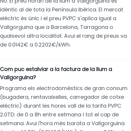
No. El preu horari de la llum a Vallgorguina és
idèntic al de tota la Península Ibèrica. El mercat
elèctric és únic i el preu PVPC s'aplica igual a
Vallgorguina que a Barcelona, Tarragona o
qualsevol altra localitat. Avui el rang de preus va
de 0.0142€ a 0.2202€/kWh.
Com puc estalviar a la factura de la llum a
Vallgorguina?
Programa els electrodomèstics de gran consum
(bugadera, rentavaixelles, carregador de cotxe
elèctric) durant les hores vall de la tarifa PVPC
2.0TD: de 0 a 8h entre setmana i tot el cap de
setmana. Avui l'hora més barata a Vallgorguina