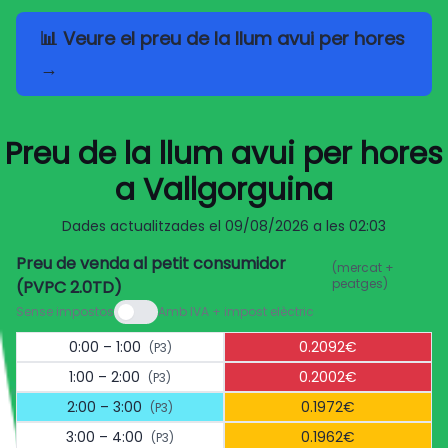
📊 Veure el preu de la llum avui per hores
→
Preu de la llum avui per hores
a Vallgorguina
Dades actualitzades el
09/08/2026 a les 02:03
Preu de venda al petit consumidor
(mercat +
peatges)
(PVPC 2.0TD)
Sense impostos
Amb IVA + impost elèctric
0:00 – 1:00
0.2092€
(P3)
1:00 – 2:00
0.2002€
(P3)
2:00 – 3:00
0.1972€
(P3)
3:00 – 4:00
0.1962€
(P3)