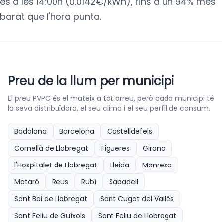
és a les 14:00h (0.0142€/kWh), fins a un 94% més
barat que l'hora punta.
Preu de la llum per municipi
El preu PVPC és el mateix a tot arreu, però cada municipi té
la seva distribuïdora, el seu clima i el seu perfil de consum.
Badalona
Barcelona
Castelldefels
Cornellà de Llobregat
Figueres
Girona
l'Hospitalet de Llobregat
Lleida
Manresa
Mataró
Reus
Rubí
Sabadell
Sant Boi de Llobregat
Sant Cugat del Vallès
Sant Feliu de Guíxols
Sant Feliu de Llobregat