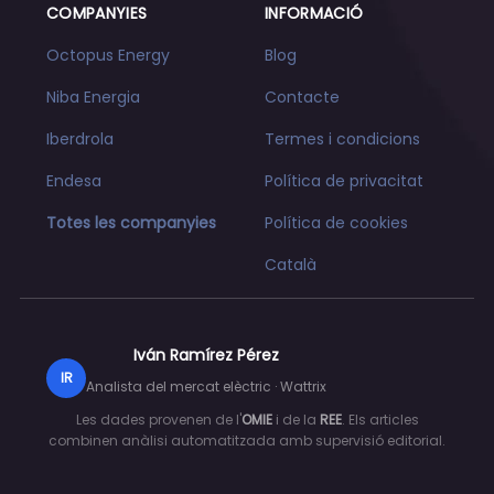
COMPANYIES
INFORMACIÓ
Octopus Energy
Blog
Niba Energia
Contacte
Iberdrola
Termes i condicions
Endesa
Política de privacitat
Totes les companyies
Política de cookies
Català
Iván Ramírez Pérez
IR
Analista del mercat elèctric · Wattrix
Les dades provenen de l'
OMIE
i de la
REE
. Els articles
combinen anàlisi automatitzada amb supervisió editorial.