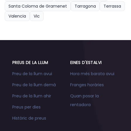
Santa Coloma de Gramenet
Tarragona
Terrassa
Valencia
Vic
PREUS DE LA LLUM
EINES D'ESTALVI
Preu de la llum avui
Hora més barata avui
Preu de la llum demà
Franges horàries
Preu de la llum ahir
Quan posar la
rentadora
Preus per dies
Històric de preus