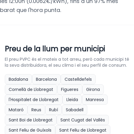
les 12:00h (0.0062€/kWh), fins a un 97% més
barat que l'hora punta.
Preu de la llum per municipi
El preu PVPC és el mateix a tot arreu, però cada municipi té
la seva distribuïdora, el seu clima i el seu perfil de consum.
Badalona
Barcelona
Castelldefels
Cornellà de Llobregat
Figueres
Girona
l'Hospitalet de Llobregat
Lleida
Manresa
Mataró
Reus
Rubí
Sabadell
Sant Boi de Llobregat
Sant Cugat del Vallès
Sant Feliu de Guíxols
Sant Feliu de Llobregat