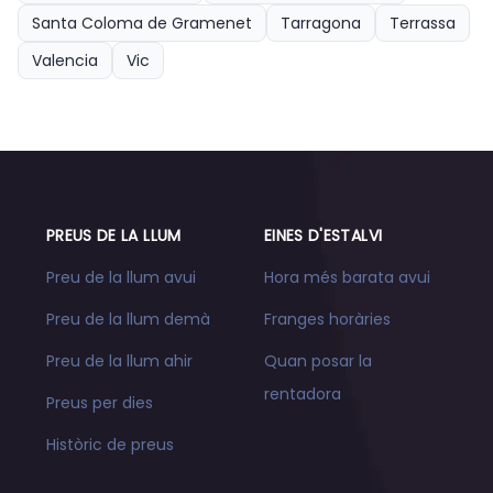
Santa Coloma de Gramenet
Tarragona
Terrassa
Valencia
Vic
PREUS DE LA LLUM
EINES D'ESTALVI
Preu de la llum avui
Hora més barata avui
Preu de la llum demà
Franges horàries
Preu de la llum ahir
Quan posar la
rentadora
Preus per dies
Històric de preus