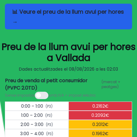
📊 Veure el preu de la llum avui per hores
→
Preu de la llum avui per hores
a Vallada
Dades actualitzades el
08/08/2026 a les 02:03
Preu de venda al petit consumidor
(mercat +
peatges)
(PVPC 2.0TD)
Sense impostos
Amb IVA + impost elèctric
0:00 – 1:00
0.2162€
(P3)
1:00 – 2:00
0.2092€
(P3)
2:00 – 3:00
0.2012€
(P3)
3:00 – 4:00
0.1962€
(P3)