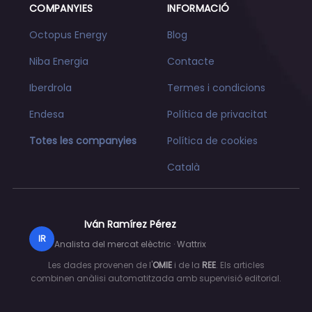
COMPANYIES
INFORMACIÓ
Octopus Energy
Blog
Niba Energia
Contacte
Iberdrola
Termes i condicions
Endesa
Política de privacitat
Totes les companyies
Política de cookies
Català
Iván Ramírez Pérez
IR
Analista del mercat elèctric · Wattrix
Les dades provenen de l'
OMIE
i de la
REE
. Els articles
combinen anàlisi automatitzada amb supervisió editorial.