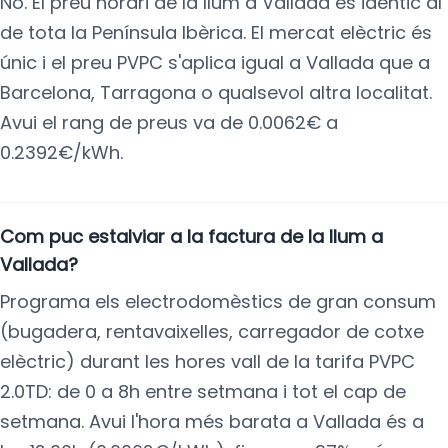
No. El preu horari de la llum a Vallada és idèntic al
de tota la Península Ibèrica. El mercat elèctric és
únic i el preu PVPC s'aplica igual a Vallada que a
Barcelona, Tarragona o qualsevol altra localitat.
Avui el rang de preus va de 0.0062€ a
0.2392€/kWh.
Com puc estalviar a la factura de la llum a
Vallada?
Programa els electrodomèstics de gran consum
(bugadera, rentavaixelles, carregador de cotxe
elèctric) durant les hores vall de la tarifa PVPC
2.0TD: de 0 a 8h entre setmana i tot el cap de
setmana. Avui l'hora més barata a Vallada és a