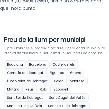
15:00h (0.0549€/kWh), fins a un 87% més barat
que l'hora punta.
Preu de la llum per municipi
El preu PVPC és el mateix a tot arreu, però cada municipi té
la seva distribuïdora, el seu clima i el seu perfil de consum.
Badalona
Barcelona
Castelldefels
Cornellà de Llobregat
Figueres
Girona
l'Hospitalet de Llobregat
Lleida
Manresa
Mataró
Reus
Rubí
Sabadell
Sant Boi de Llobregat
Sant Cugat del Vallès
Sant Feliu de Guíxols
Sant Feliu de Llobregat