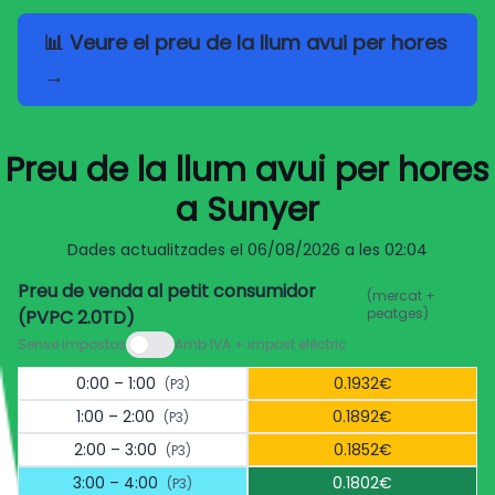
📊 Veure el preu de la llum avui per hores
→
Preu de la llum avui per hores
a Sunyer
Dades actualitzades el
06/08/2026 a les 02:04
Preu de venda al petit consumidor
(mercat +
peatges)
(PVPC 2.0TD)
Sense impostos
Amb IVA + impost elèctric
0:00 – 1:00
0.1932€
(P3)
1:00 – 2:00
0.1892€
(P3)
2:00 – 3:00
0.1852€
(P3)
3:00 – 4:00
0.1802€
(P3)