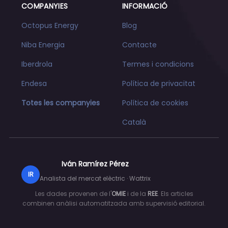
COMPANYIES
INFORMACIÓ
Octopus Energy
Blog
Niba Energia
Contacte
Iberdrola
Termes i condicions
Endesa
Política de privacitat
Totes les companyies
Política de cookies
Català
Iván Ramírez Pérez
IR
Analista del mercat elèctric · Wattrix
Les dades provenen de l'
OMIE
i de la
REE
. Els articles
combinen anàlisi automatitzada amb supervisió editorial.