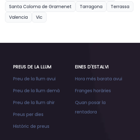
Santa Coloma de Gramenet
Tarragona
Terrassa
Valencia
Vic
PREUS DE LA LLUM
EINES D'ESTALVI
Preu de la llum avui
Hora més barata avui
Preu de la llum demà
Franges horàries
Preu de la llum ahir
Quan posar la
rentadora
Preus per dies
Històric de preus