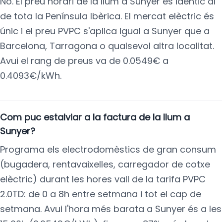
No. El preu horari de la llum a Sunyer és idèntic al
de tota la Península Ibèrica. El mercat elèctric és
únic i el preu PVPC s'aplica igual a Sunyer que a
Barcelona, Tarragona o qualsevol altra localitat.
Avui el rang de preus va de 0.0549€ a
0.4093€/kWh.
Com puc estalviar a la factura de la llum a
Sunyer?
Programa els electrodomèstics de gran consum
(bugadera, rentavaixelles, carregador de cotxe
elèctric) durant les hores vall de la tarifa PVPC
2.0TD: de 0 a 8h entre setmana i tot el cap de
setmana. Avui l'hora més barata a Sunyer és a les