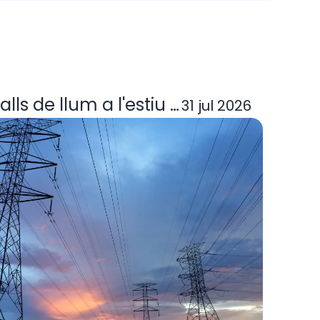
ora elèctrica deixa d'operar? Guia per
alls de llum a l'estiu 2026: per què p
31 jul 2026