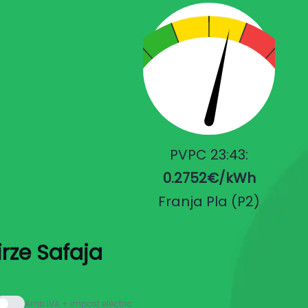
PVPC 23:43:
0.2752€/kWh
Franja Pla (P2)
irze Safaja
Amb IVA + impost elèctric