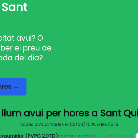
 Sant
citat avui? O
ber el preu de
ada del dia?
hores →
 llum avui per hores a Sant Qu
Dades actualitzades el
06/08/2026 a les 20:18
consumidor (PVPC 2.0TD)
(mercat + peatges)
Sense impostos