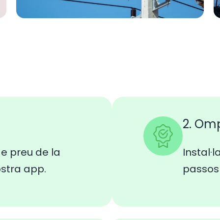
2. Om
e preu de la
Instal·l
ostra app.
passos 