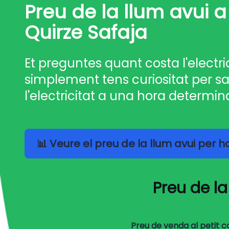
Preu de la llum avui a
Quirze Safaja
Et preguntes quant costa l'electri
simplement tens curiositat per sa
l'electricitat a una hora determin
📊 Veure el preu de la llum avui per 
Preu de la
Preu de venda al petit 