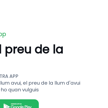
app
l preu de la
TRA APP
llum avui, el preu de la llum d'avui
-ho quan vulguis