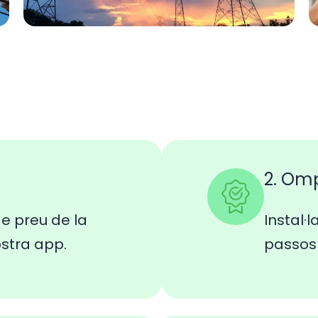
2. Om
e preu de la
Instal·l
ostra app.
passos 