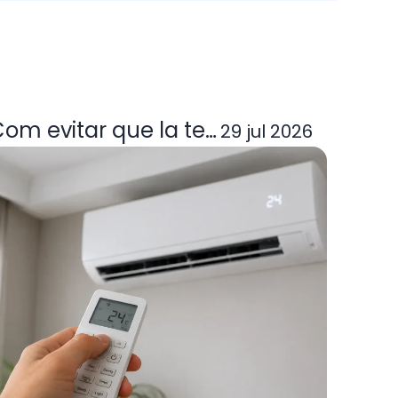
 per a clients
uè passen i què pots reclamar
om evitar que la teva factura de la llu
29 jul 2026