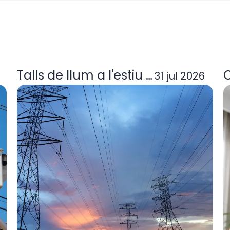
tzadora elèctrica deixa d'operar? Guia
Talls de llum a l'estiu 2026: per q
C
31 jul 2026