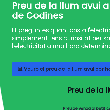
Preu de la llum avui a
de Codines
Et preguntes quant costa l'electri
simplement tens curiositat per sa
l'electricitat a una hora determin
📊 Veure el preu de la llum avui per 
Preu de la 
Preu de venda al petit 