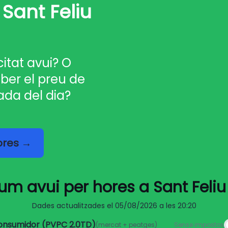
 Sant Feliu
citat avui? O
ber el preu de
ada del dia?
hores →
llum avui per hores a Sant Feli
Dades actualitzades el
05/08/2026 a les 20:20
consumidor (PVPC 2.0TD)
(mercat + peatges)
Sense impostos