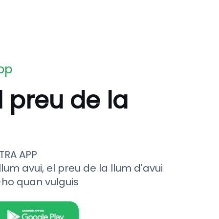
app
l preu de la
TRA APP
llum avui, el preu de la llum d'avui
-ho quan vulguis