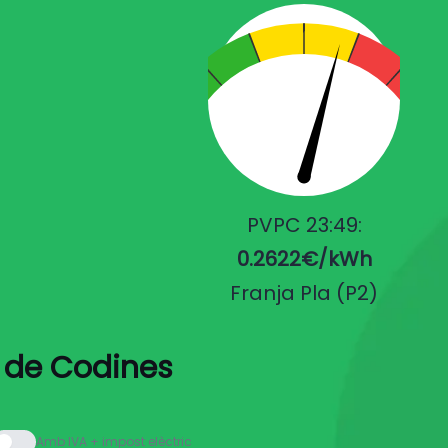
PVPC 23:49:
0.2622€/kWh
Franja Pla (P2)
u de Codines
Amb IVA + impost elèctric