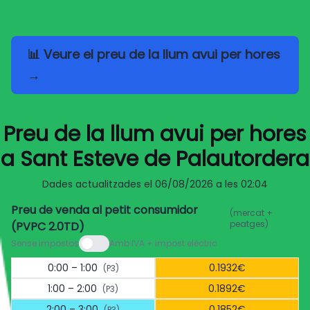
📊 Veure el preu de la llum avui per hores
→
Preu de la llum avui per hores
a Sant Esteve de Palautordera
Dades actualitzades el
06/08/2026 a les 02:04
Preu de venda al petit consumidor
(mercat +
peatges)
(PVPC 2.0TD)
Sense impostos
Amb IVA + impost elèctric
0:00 – 1:00
0.1932€
(P3)
1:00 – 2:00
0.1892€
(P3)
2:00 – 3:00
0.1852€
(P3)