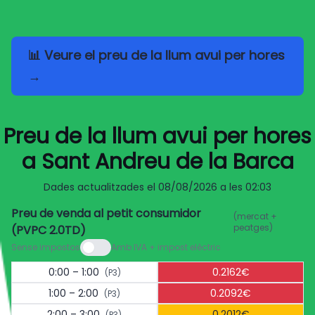
📊 Veure el preu de la llum avui per hores
→
Preu de la llum avui per hores
a Sant Andreu de la Barca
Dades actualitzades el
08/08/2026 a les 02:03
Preu de venda al petit consumidor
(mercat +
peatges)
(PVPC 2.0TD)
Sense impostos
Amb IVA + impost elèctric
0:00 – 1:00
0.2162€
(P3)
1:00 – 2:00
0.2092€
(P3)
2:00 – 3:00
0.2012€
(P3)