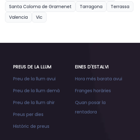
Santa Coloma de Gramenet
Tarragona
Terrassa
Valencia
Vic
PREUS DE LA LLUM
EINES D'ESTALVI
Preu de la llum avui
Hora més barata avui
Preu de la llum demà
Franges horàries
Preu de la llum ahir
Quan posar la
rentadora
Preus per dies
Històric de preus