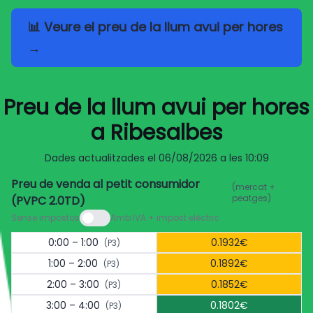
📊 Veure el preu de la llum avui per hores
→
Preu de la llum avui per hores
a Ribesalbes
Dades actualitzades el
06/08/2026 a les 10:09
Preu de venda al petit consumidor
(mercat +
peatges)
(PVPC 2.0TD)
Sense impostos
Amb IVA + impost elèctric
0:00 – 1:00
0.1932€
(P3)
1:00 – 2:00
0.1892€
(P3)
2:00 – 3:00
0.1852€
(P3)
3:00 – 4:00
0.1802€
(P3)