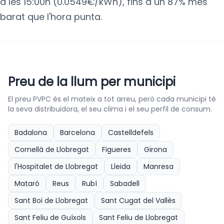
a les 15:00h (0.0549€/kWh), fins a un 87% més
barat que l'hora punta.
Preu de la llum per municipi
El preu PVPC és el mateix a tot arreu, però cada municipi té
la seva distribuïdora, el seu clima i el seu perfil de consum.
Badalona
Barcelona
Castelldefels
Cornellà de Llobregat
Figueres
Girona
l'Hospitalet de Llobregat
Lleida
Manresa
Mataró
Reus
Rubí
Sabadell
Sant Boi de Llobregat
Sant Cugat del Vallès
Sant Feliu de Guíxols
Sant Feliu de Llobregat