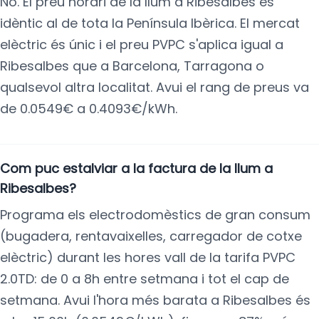
No. El preu horari de la llum a Ribesalbes és
idèntic al de tota la Península Ibèrica. El mercat
elèctric és únic i el preu PVPC s'aplica igual a
Ribesalbes que a Barcelona, Tarragona o
qualsevol altra localitat. Avui el rang de preus va
de 0.0549€ a 0.4093€/kWh.
Com puc estalviar a la factura de la llum a
Ribesalbes?
Programa els electrodomèstics de gran consum
(bugadera, rentavaixelles, carregador de cotxe
elèctric) durant les hores vall de la tarifa PVPC
2.0TD: de 0 a 8h entre setmana i tot el cap de
setmana. Avui l'hora més barata a Ribesalbes és