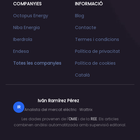
COMPANYIES
INFORMACIÓ
Octopus Energy
Blog
Niba Energia
Contacte
Iberdrola
Termes i condicions
Endesa
Política de privacitat
Totes les companyies
Política de cookies
Català
Iván Ramírez Pérez
IR
Analista del mercat elèctric · Wattrix
Les dades provenen de l'
OMIE
i de la
REE
. Els articles
combinen anàlisi automatitzada amb supervisió editorial.