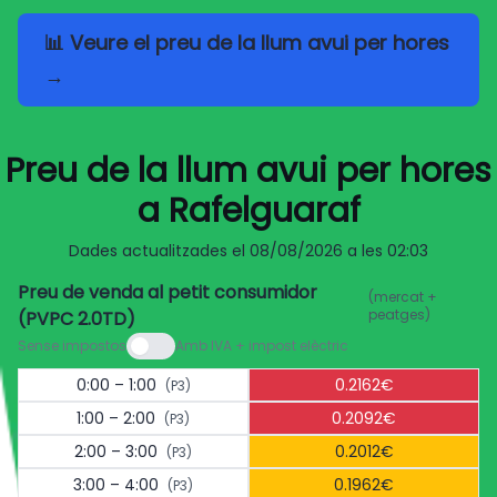
📊 Veure el preu de la llum avui per hores
→
Preu de la llum avui per hores
a Rafelguaraf
Dades actualitzades el
08/08/2026 a les 02:03
Preu de venda al petit consumidor
(mercat +
peatges)
(PVPC 2.0TD)
Sense impostos
Amb IVA + impost elèctric
0:00 – 1:00
0.2162€
(P3)
1:00 – 2:00
0.2092€
(P3)
2:00 – 3:00
0.2012€
(P3)
3:00 – 4:00
0.1962€
(P3)