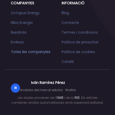
COMPANYIES
INFORMACIÓ
Octopus Energy
Blog
Niba Energia
Contacte
Iberdrola
Termes i condicions
Endesa
Política de privacitat
Totes les companyies
Política de cookies
Català
Iván Ramírez Pérez
IR
Analista del mercat elèctric · Wattrix
Les dades provenen de l'
OMIE
i de la
REE
. Els articles
combinen anàlisi automatitzada amb supervisió editorial.