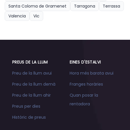
Santa Coloma de Gramenet
Tarragona
Terrassa
Valencia
Vic
PREUS DE LA LLUM
EINES D'ESTALVI
Preu de la llum avui
Hora més barata avui
Preu de la llum demà
Franges horàries
Preu de la llum ahir
Quan posar la
rentadora
Preus per dies
Històric de preus