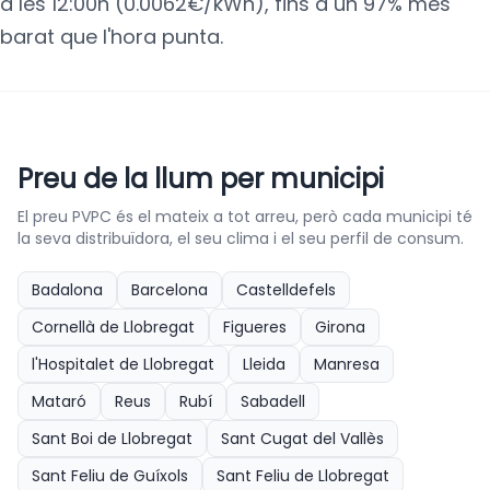
a les 12:00h (0.0062€/kWh), fins a un 97% més
barat que l'hora punta.
Preu de la llum per municipi
El preu PVPC és el mateix a tot arreu, però cada municipi té
la seva distribuïdora, el seu clima i el seu perfil de consum.
Badalona
Barcelona
Castelldefels
Cornellà de Llobregat
Figueres
Girona
l'Hospitalet de Llobregat
Lleida
Manresa
Mataró
Reus
Rubí
Sabadell
Sant Boi de Llobregat
Sant Cugat del Vallès
Sant Feliu de Guíxols
Sant Feliu de Llobregat