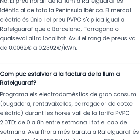
No. El preu horari de la llum a Rafelguaraf és
idèntic al de tota la Península Ibèrica. El mercat
elèctric és únic i el preu PVPC s'aplica igual a
Rafelguaraf que a Barcelona, Tarragona o
qualsevol altra localitat. Avui el rang de preus va
de 0.0062€ a 0.2392€/kWh.
Com puc estalviar a la factura de la llum a
Rafelguaraf?
Programa els electrodomèstics de gran consum
(bugadera, rentavaixelles, carregador de cotxe
elèctric) durant les hores vall de la tarifa PVPC
2.0TD: de 0 a 8h entre setmana i tot el cap de
setmana. Avui l'hora més barata a Rafelguaraf és