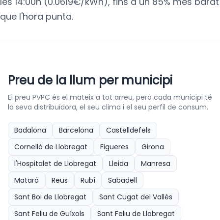
les 14:00h (0.0619€/kWh), fins a un 85% més barat
que l'hora punta.
Preu de la llum per municipi
El preu PVPC és el mateix a tot arreu, però cada municipi té
la seva distribuïdora, el seu clima i el seu perfil de consum.
Badalona
Barcelona
Castelldefels
Cornellà de Llobregat
Figueres
Girona
l'Hospitalet de Llobregat
Lleida
Manresa
Mataró
Reus
Rubí
Sabadell
Sant Boi de Llobregat
Sant Cugat del Vallès
Sant Feliu de Guíxols
Sant Feliu de Llobregat