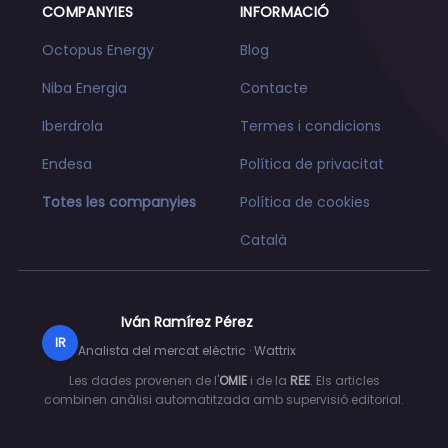
COMPANYIES
INFORMACIÓ
Octopus Energy
Blog
Niba Energia
Contacte
Iberdrola
Termes i condicions
Endesa
Política de privacitat
Totes les companyies
Política de cookies
Català
Iván Ramírez Pérez
IR
Analista del mercat elèctric · Wattrix
Les dades provenen de l'
OMIE
i de la
REE
. Els articles
combinen anàlisi automatitzada amb supervisió editorial.