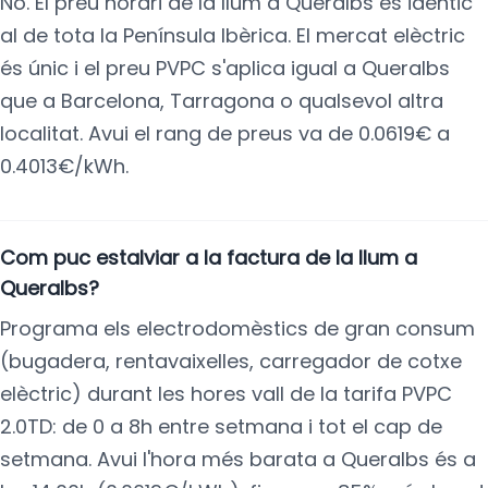
No. El preu horari de la llum a Queralbs és idèntic
al de tota la Península Ibèrica. El mercat elèctric
és únic i el preu PVPC s'aplica igual a Queralbs
que a Barcelona, Tarragona o qualsevol altra
localitat. Avui el rang de preus va de 0.0619€ a
0.4013€/kWh.
Com puc estalviar a la factura de la llum a
Queralbs?
Programa els electrodomèstics de gran consum
(bugadera, rentavaixelles, carregador de cotxe
elèctric) durant les hores vall de la tarifa PVPC
2.0TD: de 0 a 8h entre setmana i tot el cap de
setmana. Avui l'hora més barata a Queralbs és a