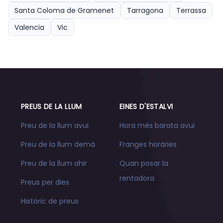
Santa Coloma de Gramenet
Tarragona
Terrassa
Valencia
Vic
PREUS DE LA LLUM
EINES D'ESTALVI
Preu de la llum avui
Hora més barata avui
Preu de la llum demà
Franges horàries
Preu de la llum ahir
Quan posar la
rentadora
Preus per dies
Històric de preus