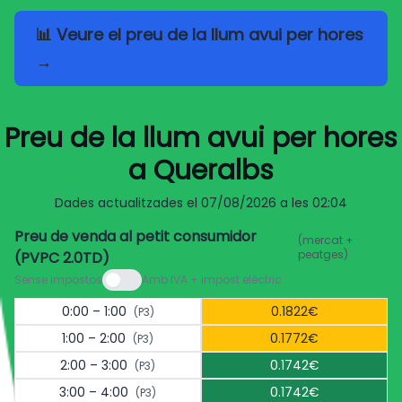
📊 Veure el preu de la llum avui per hores
→
Preu de la llum avui per hores
a Queralbs
Dades actualitzades el
07/08/2026 a les 02:04
Preu de venda al petit consumidor
(mercat +
peatges)
(PVPC 2.0TD)
Sense impostos
Amb IVA + impost elèctric
0:00 – 1:00
0.1822€
(P3)
1:00 – 2:00
0.1772€
(P3)
2:00 – 3:00
0.1742€
(P3)
3:00 – 4:00
0.1742€
(P3)