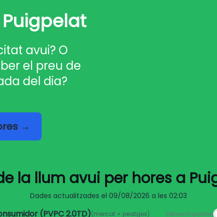
 Puigpelat
citat avui? O
ber el preu de
ada del dia?
hores →
de la llum avui per hores a Pui
Dades actualitzades el
09/08/2026 a les 02:03
consumidor (PVPC 2.0TD)
(mercat + peatges)
Sense impostos