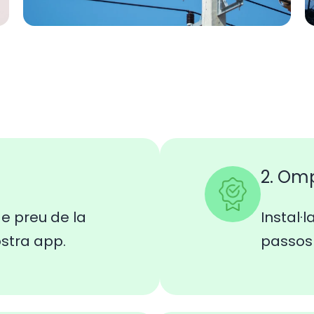
2. Om
e preu de la
Instal·l
ostra app.
passos 