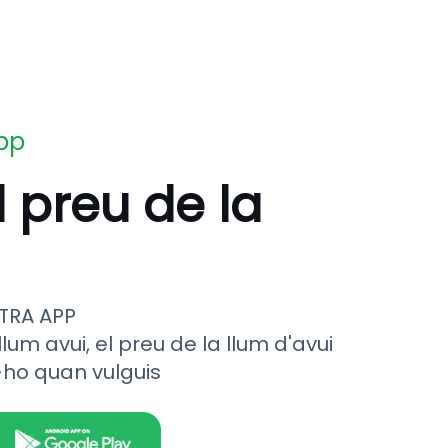
app
l preu de la
TRA APP
llum avui, el preu de la llum d'avui
-ho quan vulguis