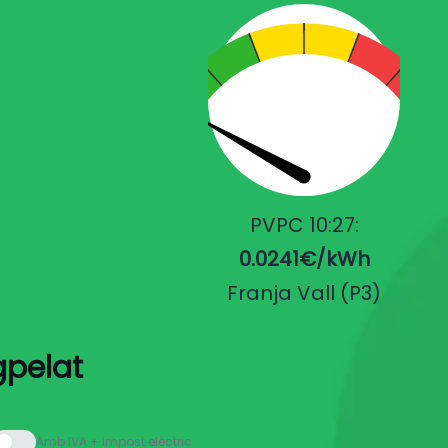
PVPC 10:27:
0.0241€/kWh
Franja Vall (P3)
gpelat
Amb IVA + impost elèctric