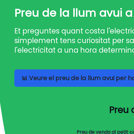
Preu de la llum avui a
Et preguntes quant costa l'electri
simplement tens curiositat per sa
l'electricitat a una hora determin
📊 Veure el preu de la llum avui per 
Preu 
Preu de venda al petit 