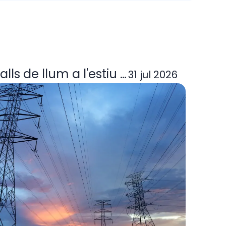
ora elèctrica deixa d'operar? Guia per
alls de llum a l'estiu 2026: per què p
31 jul 2026