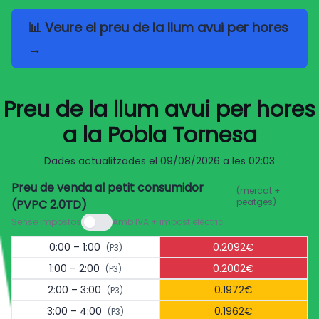
📊 Veure el preu de la llum avui per hores
→
Preu de la llum avui per hores
a la Pobla Tornesa
Dades actualitzades el
09/08/2026 a les 02:03
Preu de venda al petit consumidor
(mercat +
peatges)
(PVPC 2.0TD)
Sense impostos
Amb IVA + impost elèctric
0:00 – 1:00
0.2092€
(P3)
1:00 – 2:00
0.2002€
(P3)
2:00 – 3:00
0.1972€
(P3)
3:00 – 4:00
0.1962€
(P3)