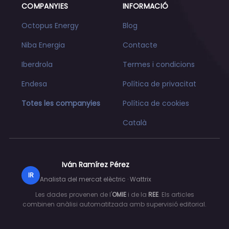
COMPANYIES
INFORMACIÓ
Octopus Energy
Blog
Niba Energia
Contacte
Iberdrola
Termes i condicions
Endesa
Política de privacitat
Totes les companyies
Política de cookies
Català
Iván Ramírez Pérez
IR
Analista del mercat elèctric · Wattrix
Les dades provenen de l'
OMIE
i de la
REE
. Els articles
combinen anàlisi automatitzada amb supervisió editorial.