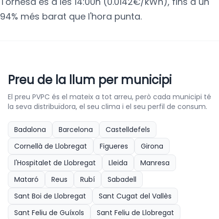
Tornesa és a les 14:00h (0.0142€/kWh), fins a un
94% més barat que l'hora punta.
Preu de la llum per municipi
El preu PVPC és el mateix a tot arreu, però cada municipi té
la seva distribuïdora, el seu clima i el seu perfil de consum.
Badalona
Barcelona
Castelldefels
Cornellà de Llobregat
Figueres
Girona
l'Hospitalet de Llobregat
Lleida
Manresa
Mataró
Reus
Rubí
Sabadell
Sant Boi de Llobregat
Sant Cugat del Vallès
Sant Feliu de Guíxols
Sant Feliu de Llobregat