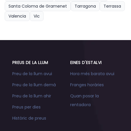
Santa Coloma de Gramenet
Tarragona
Terrassa
Valencia
Vic
PREUS DE LA LLUM
EINES D'ESTALVI
Preu de la llum avui
Hora més barata avui
Preu de la llum demà
Franges horàries
Preu de la llum ahir
Quan posar la
rentadora
Preus per dies
Històric de preus