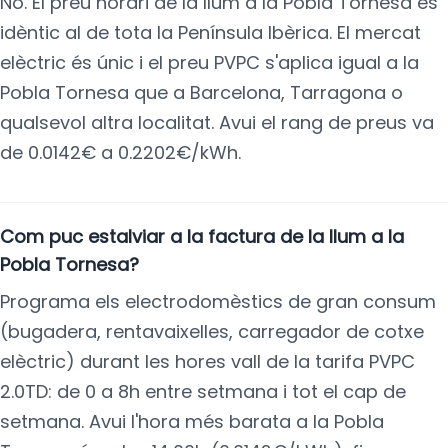
No. El preu horari de la llum a la Pobla Tornesa és
idèntic al de tota la Península Ibèrica. El mercat
elèctric és únic i el preu PVPC s'aplica igual a la
Pobla Tornesa que a Barcelona, Tarragona o
qualsevol altra localitat. Avui el rang de preus va
de 0.0142€ a 0.2202€/kWh.
Com puc estalviar a la factura de la llum a la
Pobla Tornesa?
Programa els electrodomèstics de gran consum
(bugadera, rentavaixelles, carregador de cotxe
elèctric) durant les hores vall de la tarifa PVPC
2.0TD: de 0 a 8h entre setmana i tot el cap de
setmana. Avui l'hora més barata a la Pobla