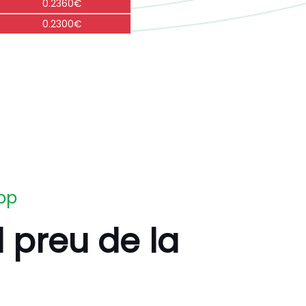
0.2360€
0.2300€
app
l preu de la