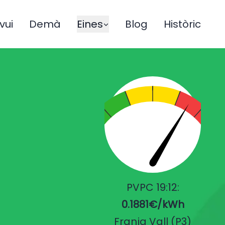
vui
Demà
Eines
Blog
Històric
PVPC 19:12:
0.1881€/kWh
Franja Vall (P3)