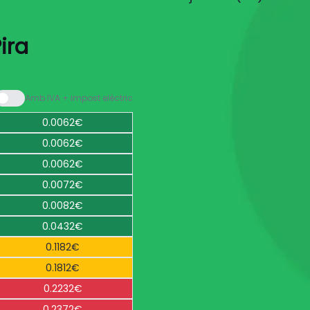
ira
Amb IVA + impost elèctric
0.0062€
0.0062€
0.0062€
0.0072€
0.0082€
0.0432€
0.1182€
0.1812€
0.2232€
0.2372€