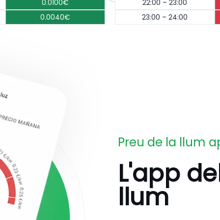
0.0100€
22:00 – 23:00
0.0040€
23:00 – 24:00
Preu de la llum 
L'app de
llum