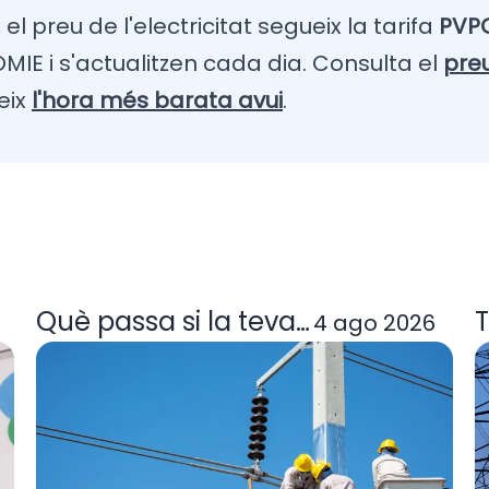
el preu de l'electricitat segueix la tarifa
PVPC
IE i s'actualitzen cada dia. Consulta el
pre
eix
l'hora més barata avui
.
a tarifa de llum et convé
Què passa si la teva comercialitzad
T
4 ago 2026