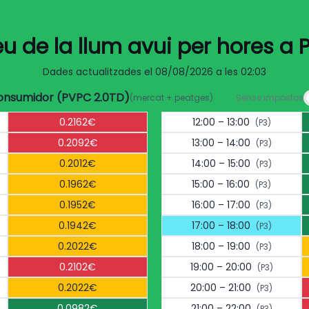
eu de la llum avui per hores a P
Dades actualitzades el
08/08/2026 a les 02:03
consumidor (PVPC 2.0TD)
(mercat + peatges)
Sense impostos
0.2162€
12:00 – 13:00
(P3)
0.2092€
13:00 – 14:00
(P3)
0.2012€
14:00 – 15:00
(P3)
0.1962€
15:00 – 16:00
(P3)
0.1952€
16:00 – 17:00
(P3)
0.1942€
17:00 – 18:00
(P3)
0.2022€
18:00 – 19:00
(P3)
0.2102€
19:00 – 20:00
(P3)
0.2022€
20:00 – 21:00
(P3)
0.0982€
21:00 – 22:00
(P3)