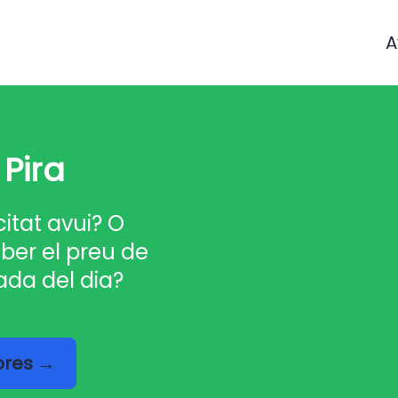
A
 Pira
citat avui? O
ber el preu de
ada del dia?
hores →