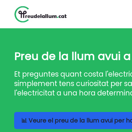
Preu de la llum avui a
Et preguntes quant costa l'electri
simplement tens curiositat per sa
l'electricitat a una hora determin
📊 Veure el preu de la llum avui per 