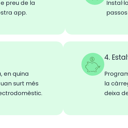
e preu de la
Instal·l
ostra app.
passos 
4. Esta
a, en quina
Program
 quan surt més
la càrre
ectrodomèstic.
deixa d