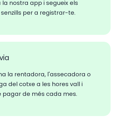
a la nostra app i segueix els
senzills per a registrar-te.
lvia
a la rentadora, l'assecadora o
ga del cotxe a les hores vall i
e pagar de més cada mes.