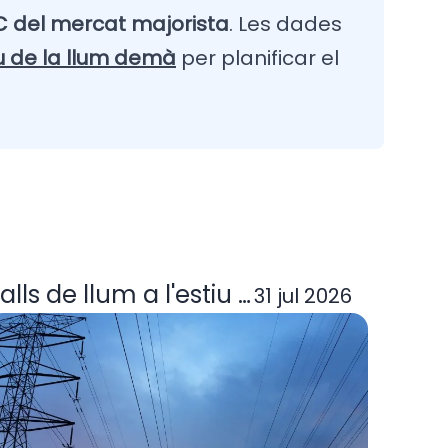
 del mercat majorista
. Les dades
u de la llum demà
per planificar el
ora elèctrica deixa d'operar? Guia per
alls de llum a l'estiu 2026: per què p
31 jul 2026