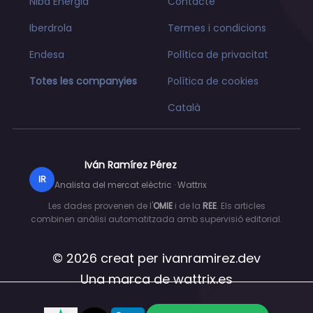
Niba Energia
Contacte
Iberdrola
Termes i condicions
Endesa
Política de privacitat
Totes les companyies
Política de cookies
Català
Iván Ramírez Pérez
IR
Analista del mercat elèctric · Wattrix
Les dades provenen de l'
OMIE
i de la
REE
. Els articles
combinen anàlisi automatitzada amb supervisió editorial.
© 2026 creat per
ivanramirez.dev
Una marca de
wattrix.es