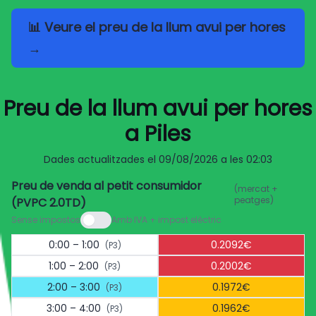
📊 Veure el preu de la llum avui per hores
→
Preu de la llum avui per hores
a Piles
Dades actualitzades el
09/08/2026 a les 02:03
Preu de venda al petit consumidor
(mercat +
peatges)
(PVPC 2.0TD)
Sense impostos
Amb IVA + impost elèctric
0:00 – 1:00
0.2092€
(P3)
1:00 – 2:00
0.2002€
(P3)
2:00 – 3:00
0.1972€
(P3)
3:00 – 4:00
0.1962€
(P3)