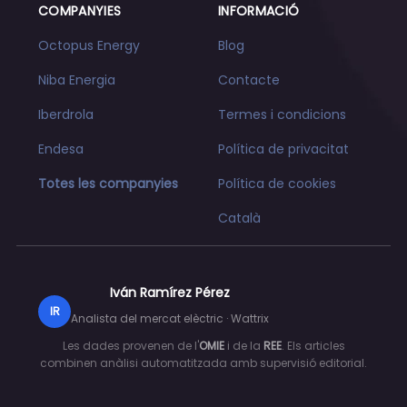
COMPANYIES
INFORMACIÓ
Octopus Energy
Blog
Niba Energia
Contacte
Iberdrola
Termes i condicions
Endesa
Política de privacitat
Totes les companyies
Política de cookies
Català
Iván Ramírez Pérez
IR
Analista del mercat elèctric · Wattrix
Les dades provenen de l'
OMIE
i de la
REE
. Els articles
combinen anàlisi automatitzada amb supervisió editorial.