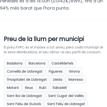
Penedès és a les 14:00h (0.0142€/kWh), fins a un
94% més barat que l'hora punta.
Preu de la llum per municipi
El preu PVPC és el mateix a tot arreu, però cada municipi té
la seva distribuïdora, el seu clima i el seu perfil de consum.
Badalona
Barcelona
Castelldefels
Cornellà de Llobregat
Figueres
Girona
l'Hospitalet de Llobregat
Lleida
Manresa
Mataró
Reus
Rubí
Sabadell
Sant Boi de Llobregat
Sant Cugat del Vallès
Sant Feliu de Guíxols
Sant Feliu de Llobregat