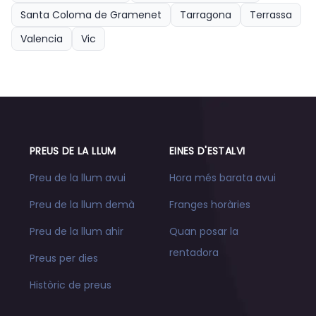
Santa Coloma de Gramenet
Tarragona
Terrassa
Valencia
Vic
PREUS DE LA LLUM
EINES D'ESTALVI
Preu de la llum avui
Hora més barata avui
Preu de la llum demà
Franges horàries
Preu de la llum ahir
Quan posar la
rentadora
Preus per dies
Històric de preus