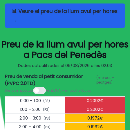
📊 Veure el preu de la llum avui per hores
→
Preu de la llum avui per hores
a Pacs del Penedès
Dades actualitzades el
09/08/2026 a les 02:03
Preu de venda al petit consumidor
(mercat +
peatges)
(PVPC 2.0TD)
Sense impostos
Amb IVA + impost elèctric
0:00 – 1:00
0.2092€
(P3)
1:00 – 2:00
0.2002€
(P3)
2:00 – 3:00
0.1972€
(P3)
3:00 – 4:00
0.1962€
(P3)