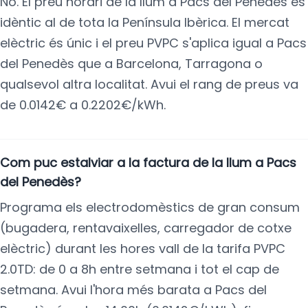
No. El preu horari de la llum a Pacs del Penedès és
idèntic al de tota la Península Ibèrica. El mercat
elèctric és únic i el preu PVPC s'aplica igual a Pacs
del Penedès que a Barcelona, Tarragona o
qualsevol altra localitat. Avui el rang de preus va
de 0.0142€ a 0.2202€/kWh.
Com puc estalviar a la factura de la llum a Pacs
del Penedès?
Programa els electrodomèstics de gran consum
(bugadera, rentavaixelles, carregador de cotxe
elèctric) durant les hores vall de la tarifa PVPC
2.0TD: de 0 a 8h entre setmana i tot el cap de
setmana. Avui l'hora més barata a Pacs del