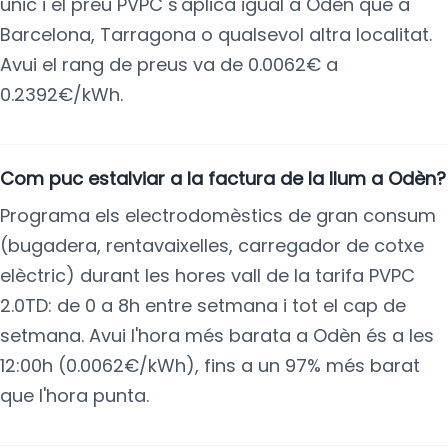
únic i el preu PVPC s'aplica igual a Odèn que a
Barcelona, Tarragona o qualsevol altra localitat.
Avui el rang de preus va de 0.0062€ a
0.2392€/kWh.
Com puc estalviar a la factura de la llum a Odèn?
Programa els electrodomèstics de gran consum
(bugadera, rentavaixelles, carregador de cotxe
elèctric) durant les hores vall de la tarifa PVPC
2.0TD: de 0 a 8h entre setmana i tot el cap de
setmana. Avui l'hora més barata a Odèn és a les
12:00h (0.0062€/kWh), fins a un 97% més barat
que l'hora punta.