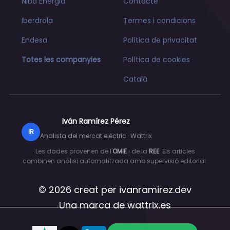
Niba Energia
Contacte
Iberdrola
Termes i condicions
Endesa
Política de privacitat
Totes les companyies
Política de cookies
Català
Iván Ramírez Pérez
IR
Analista del mercat elèctric · Wattrix
Les dades provenen de l'
OMIE
i de la
REE
. Els articles
combinen anàlisi automatitzada amb supervisió editorial.
© 2026 creat per
ivanramirez.dev
Una marca de
wattrix.es