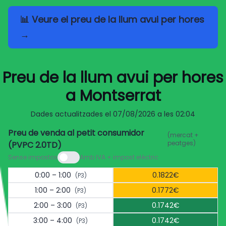
📊 Veure el preu de la llum avui per hores
→
Preu de la llum avui per hores
a Montserrat
Dades actualitzades el
07/08/2026 a les 02:04
Preu de venda al petit consumidor
(mercat +
peatges)
(PVPC 2.0TD)
Sense impostos
Amb IVA + impost elèctric
0:00 – 1:00
0.1822€
(P3)
1:00 – 2:00
0.1772€
(P3)
2:00 – 3:00
0.1742€
(P3)
3:00 – 4:00
0.1742€
(P3)