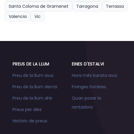
Santa Coloma de Gramenet
Tarragona
Terrassa
Valencia
Vic
PREUS DE LA LLUM
EINES D'ESTALVI
Preu de la llum avui
Hora més barata avui
Preu de la llum demà
Franges horàries
Preu de la llum ahir
Quan posar la
rentadora
Preus per dies
Històric de preus