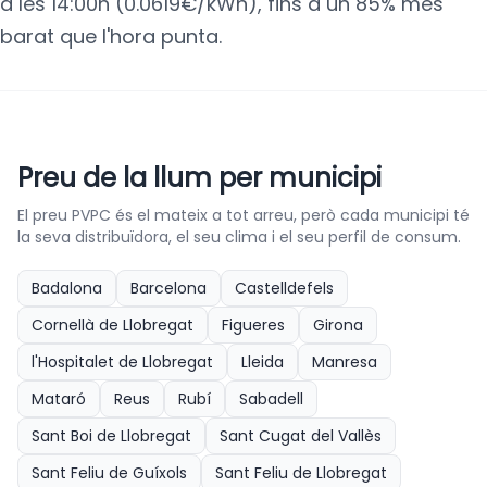
a les 14:00h (0.0619€/kWh), fins a un 85% més
barat que l'hora punta.
Preu de la llum per municipi
El preu PVPC és el mateix a tot arreu, però cada municipi té
la seva distribuïdora, el seu clima i el seu perfil de consum.
Badalona
Barcelona
Castelldefels
Cornellà de Llobregat
Figueres
Girona
l'Hospitalet de Llobregat
Lleida
Manresa
Mataró
Reus
Rubí
Sabadell
Sant Boi de Llobregat
Sant Cugat del Vallès
Sant Feliu de Guíxols
Sant Feliu de Llobregat