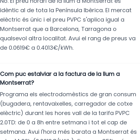
No. El preu horari de la llum a Montserrat és
idèntic al de tota la Península Ibèrica. El mercat
elèctric és únic i el preu PVPC s'aplica igual a
Montserrat que a Barcelona, Tarragona o
qualsevol altra localitat. Avui el rang de preus va
de 0.0619€ a 0.4013€/kWh.
Com puc estalviar a la factura de la llum a
Montserrat?
Programa els electrodomèstics de gran consum
(bugadera, rentavaixelles, carregador de cotxe
elèctric) durant les hores vall de la tarifa PVPC
2.0TD: de 0 a 8h entre setmana i tot el cap de
setmana. Avui l'hora més barata a Montserrat és