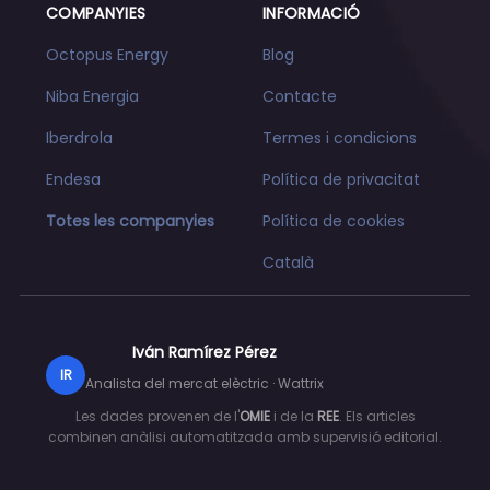
COMPANYIES
INFORMACIÓ
Octopus Energy
Blog
Niba Energia
Contacte
Iberdrola
Termes i condicions
Endesa
Política de privacitat
Totes les companyies
Política de cookies
Català
Iván Ramírez Pérez
IR
Analista del mercat elèctric · Wattrix
Les dades provenen de l'
OMIE
i de la
REE
. Els articles
combinen anàlisi automatitzada amb supervisió editorial.