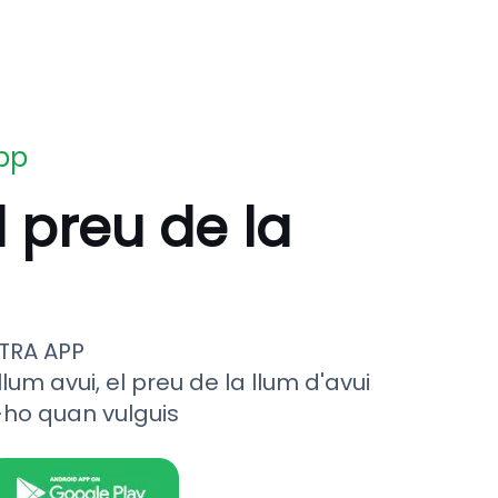
app
l preu de la
TRA APP
llum avui, el preu de la llum d'avui
-ho quan vulguis