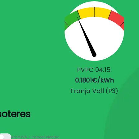
PVPC 04:15:
0.1801€/kWh
Franja Vall (P3)
soteres
Amb IVA + impost elèctric