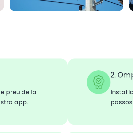
2. Om
e preu de la
Instal·l
ostra app.
passos 