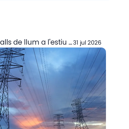
ora elèctrica deixa d'operar? Guia per
alls de llum a l'estiu 2026: per què p
31 jul 2026