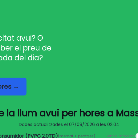
citat avui? O
ber el preu de
ada del dia?
hores →
e la llum avui per hores a Mas
Dades actualitzades el
07/08/2026 a les 02:04
consumidor (PVPC 2.0TD)
(mercat + peatges)
Sense impostos