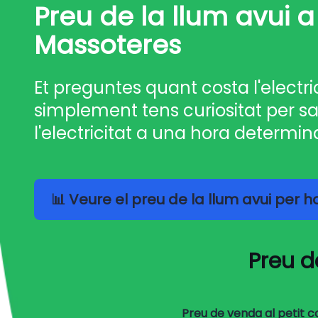
Preu de la llum avui a
Massoteres
Et preguntes quant costa l'electri
simplement tens curiositat per sa
l'electricitat a una hora determin
📊 Veure el preu de la llum avui per 
Preu d
Preu de venda al petit 