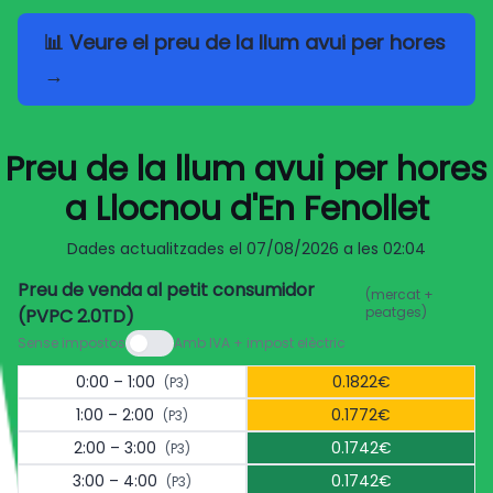
📊 Veure el preu de la llum avui per hores
→
Preu de la llum avui per hores
a Llocnou d'En Fenollet
Dades actualitzades el
07/08/2026 a les 02:04
Preu de venda al petit consumidor
(mercat +
peatges)
(PVPC 2.0TD)
Sense impostos
Amb IVA + impost elèctric
0:00 – 1:00
0.1822€
(P3)
1:00 – 2:00
0.1772€
(P3)
2:00 – 3:00
0.1742€
(P3)
3:00 – 4:00
0.1742€
(P3)