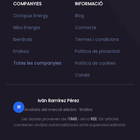
COMPANYIES
INFORMACIÓ
Octopus Energy
Blog
Niba Energia
Contacte
Iberdrola
Termes i condicions
Endesa
Política de privacitat
Totes les companyies
Política de cookies
Català
Iván Ramírez Pérez
IR
Analista del mercat elèctric · Wattrix
Les dades provenen de l'
OMIE
i de la
REE
. Els articles
combinen anàlisi automatitzada amb supervisió editorial.