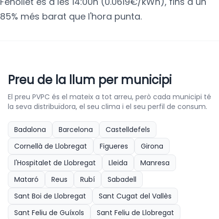
Fenollet és a les 14:00h (0.0619€/kWh), fins a un
85% més barat que l'hora punta.
Preu de la llum per municipi
El preu PVPC és el mateix a tot arreu, però cada municipi té
la seva distribuïdora, el seu clima i el seu perfil de consum.
Badalona
Barcelona
Castelldefels
Cornellà de Llobregat
Figueres
Girona
l'Hospitalet de Llobregat
Lleida
Manresa
Mataró
Reus
Rubí
Sabadell
Sant Boi de Llobregat
Sant Cugat del Vallès
Sant Feliu de Guíxols
Sant Feliu de Llobregat