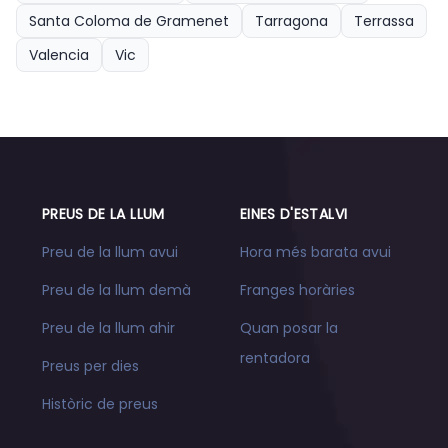
Santa Coloma de Gramenet
Tarragona
Terrassa
Valencia
Vic
PREUS DE LA LLUM
EINES D'ESTALVI
Preu de la llum avui
Hora més barata avui
Preu de la llum demà
Franges horàries
Preu de la llum ahir
Quan posar la
rentadora
Preus per dies
Històric de preus