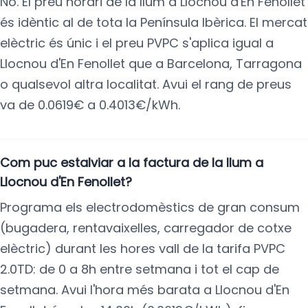
No. El preu horari de la llum a Llocnou d'En Fenollet
és idèntic al de tota la Península Ibèrica. El mercat
elèctric és únic i el preu PVPC s'aplica igual a
Llocnou d'En Fenollet que a Barcelona, Tarragona
o qualsevol altra localitat. Avui el rang de preus
va de 0.0619€ a 0.4013€/kWh.
Com puc estalviar a la factura de la llum a
Llocnou d'En Fenollet?
Programa els electrodomèstics de gran consum
(bugadera, rentavaixelles, carregador de cotxe
elèctric) durant les hores vall de la tarifa PVPC
2.0TD: de 0 a 8h entre setmana i tot el cap de
setmana. Avui l'hora més barata a Llocnou d'En