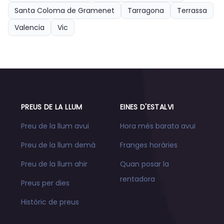
Santa Coloma de Gramenet
Tarragona
Terrassa
Valencia
Vic
PREUS DE LA LLUM
EINES D'ESTALVI
Preu de la llum avui
Hora més barata avui
Preu de la llum demà
Franges horàries
Preu de la llum ahir
Quan posar la
rentadora
Preus per dies
Històric de preus