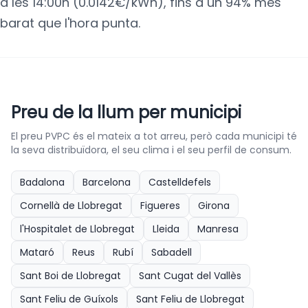
a les 14:00h (0.0142€/kWh), fins a un 94% més
barat que l'hora punta.
Preu de la llum per municipi
El preu PVPC és el mateix a tot arreu, però cada municipi té
la seva distribuïdora, el seu clima i el seu perfil de consum.
Badalona
Barcelona
Castelldefels
Cornellà de Llobregat
Figueres
Girona
l'Hospitalet de Llobregat
Lleida
Manresa
Mataró
Reus
Rubí
Sabadell
Sant Boi de Llobregat
Sant Cugat del Vallès
Sant Feliu de Guíxols
Sant Feliu de Llobregat