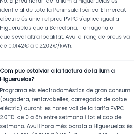
No. El preu horari de la llum a Higueruelas és
idèntic al de tota la Península Ibèrica. El mercat
elèctric és únic i el preu PVPC s'aplica igual a
Higueruelas que a Barcelona, Tarragona o
qualsevol altra localitat. Avui el rang de preus va
de 0.0142€ a 0.2202€/kWh.
Com puc estalviar a la factura de la llum a
Higueruelas?
Programa els electrodomèstics de gran consum
(bugadera, rentavaixelles, carregador de cotxe
elèctric) durant les hores vall de la tarifa PVPC
2.0TD: de 0 a 8h entre setmana i tot el cap de
setmana. Avui l'hora més barata a Higueruelas és