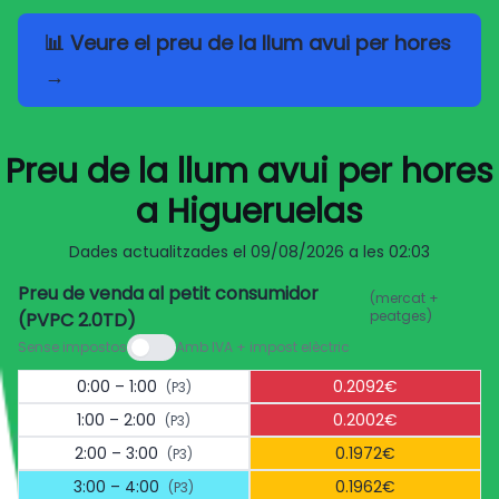
📊 Veure el preu de la llum avui per hores
→
Preu de la llum avui per hores
a Higueruelas
Dades actualitzades el
09/08/2026 a les 02:03
Preu de venda al petit consumidor
(mercat +
peatges)
(PVPC 2.0TD)
Sense impostos
Amb IVA + impost elèctric
0:00 – 1:00
0.2092€
(P3)
1:00 – 2:00
0.2002€
(P3)
2:00 – 3:00
0.1972€
(P3)
3:00 – 4:00
0.1962€
(P3)