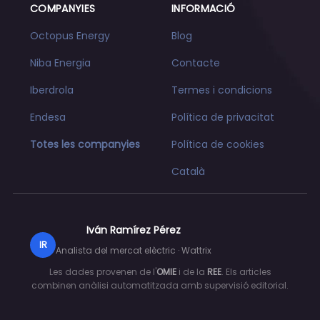
COMPANYIES
INFORMACIÓ
Octopus Energy
Blog
Niba Energia
Contacte
Iberdrola
Termes i condicions
Endesa
Política de privacitat
Totes les companyies
Política de cookies
Català
Iván Ramírez Pérez
IR
Analista del mercat elèctric · Wattrix
Les dades provenen de l'
OMIE
i de la
REE
. Els articles
combinen anàlisi automatitzada amb supervisió editorial.