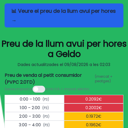
📊 Veure el preu de la llum avui per hores
→
Preu de la llum avui per hores
a Geldo
Dades actualitzades el
09/08/2026 a les 02:03
Preu de venda al petit consumidor
(mercat +
peatges)
(PVPC 2.0TD)
Sense impostos
Amb IVA + impost elèctric
0:00 – 1:00
0.2092€
(P3)
1:00 – 2:00
0.2002€
(P3)
2:00 – 3:00
0.1972€
(P3)
3:00 – 4:00
0.1962€
(P3)