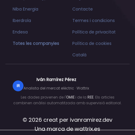
Niba Energia
Contacte
Iberdrola
Termes i condicions
Endesa
Política de privacitat
Totes les companyies
Política de cookies
Català
Iván Ramírez Pérez
IR
Analista del mercat elèctric · Wattrix
Les dades provenen de l'
OMIE
i de la
REE
. Els articles
combinen anàlisi automatitzada amb supervisió editorial.
© 2026 creat per
ivanramirez.dev
Una marca de
wattrix.es