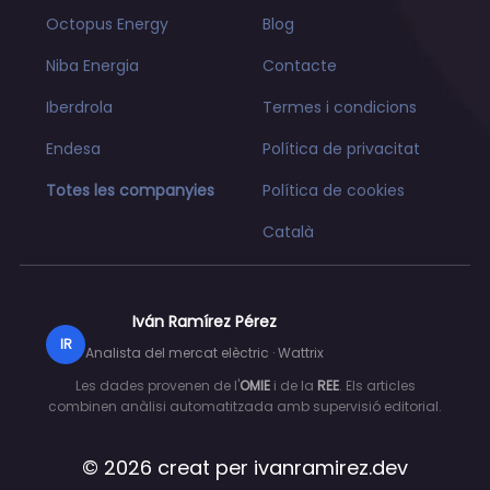
Octopus Energy
Blog
Niba Energia
Contacte
Iberdrola
Termes i condicions
Endesa
Política de privacitat
Totes les companyies
Política de cookies
Català
Iván Ramírez Pérez
IR
Analista del mercat elèctric · Wattrix
Les dades provenen de l'
OMIE
i de la
REE
. Els articles
combinen anàlisi automatitzada amb supervisió editorial.
© 2026 creat per
ivanramirez.dev