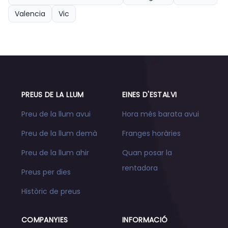
Valencia
Vic
PREUS DE LA LLUM
EINES D'ESTALVI
Preu de la llum avui
Hora més barata avui
Preu de la llum demà
Franges horàries
Preu de la llum ahir
Quan posar la
rentadora
Preus per dies
Històric de preus
COMPANYIES
INFORMACIÓ