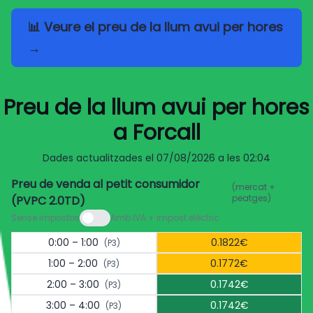
📊 Veure el preu de la llum avui per hores
→
Preu de la llum avui per hores
a Forcall
Dades actualitzades el
07/08/2026 a les 02:04
Preu de venda al petit consumidor
(mercat +
peatges)
(PVPC 2.0TD)
Sense impostos
Amb IVA + impost elèctric
0:00 – 1:00
0.1822€
(P3)
1:00 – 2:00
0.1772€
(P3)
2:00 – 3:00
0.1742€
(P3)
3:00 – 4:00
0.1742€
(P3)