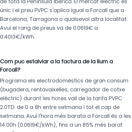
de tota la Península Ibèrica. El mercat elèctric és
únic i el preu PVPC s'aplica igual a Forcall que a
Barcelona, Tarragona o qualsevol altra localitat.
Avui el rang de preus va de 0.0619€ a
0.4013€/kWh.
Com puc estalviar a la factura de la llum a
Forcall?
Programa els electrodomèstics de gran consum
(bugadera, rentavaixelles, carregador de cotxe
elèctric) durant les hores vall de la tarifa PVPC
2.0TD: de 0 a 8h entre setmana i tot el cap de
setmana. Avui l'hora més barata a Forcall és a les
14:00h (0.0619€/kWh), fins a un 85% més barat