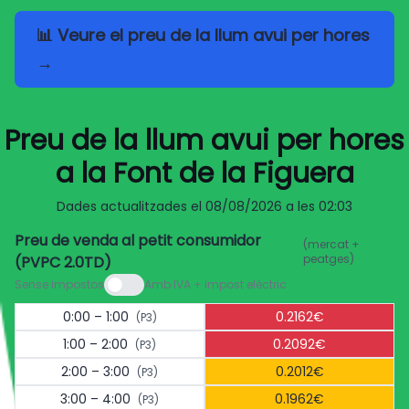
📊 Veure el preu de la llum avui per hores
→
Preu de la llum avui per hores
a la Font de la Figuera
Dades actualitzades el
08/08/2026 a les 02:03
Preu de venda al petit consumidor
(mercat +
peatges)
(PVPC 2.0TD)
Sense impostos
Amb IVA + impost elèctric
0:00 – 1:00
0.2162€
(P3)
1:00 – 2:00
0.2092€
(P3)
2:00 – 3:00
0.2012€
(P3)
3:00 – 4:00
0.1962€
(P3)