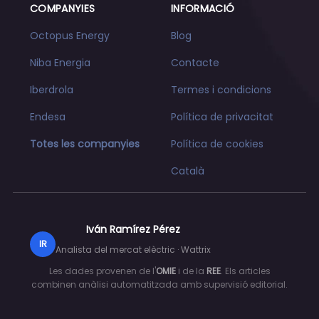
COMPANYIES
INFORMACIÓ
Octopus Energy
Blog
Niba Energia
Contacte
Iberdrola
Termes i condicions
Endesa
Política de privacitat
Totes les companyies
Política de cookies
Català
Iván Ramírez Pérez
IR
Analista del mercat elèctric · Wattrix
Les dades provenen de l'
OMIE
i de la
REE
. Els articles
combinen anàlisi automatitzada amb supervisió editorial.