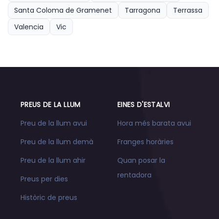
Santa Coloma de Gramenet
Tarragona
Terrassa
Valencia
Vic
PREUS DE LA LLUM
EINES D'ESTALVI
Preu de la llum avui
Hora més barata avui
Preu de la llum demà
Franges horàries
Preu de la llum ahir
Quan posar la
rentadora
Preus per dies
Històric de preus