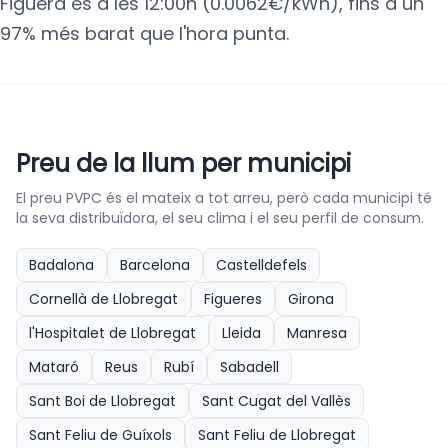
Figuera és a les 12:00h (0.0062€/kWh), fins a un
97% més barat que l'hora punta.
Preu de la llum per municipi
El preu PVPC és el mateix a tot arreu, però cada municipi té
la seva distribuïdora, el seu clima i el seu perfil de consum.
Badalona
Barcelona
Castelldefels
Cornellà de Llobregat
Figueres
Girona
l'Hospitalet de Llobregat
Lleida
Manresa
Mataró
Reus
Rubí
Sabadell
Sant Boi de Llobregat
Sant Cugat del Vallès
Sant Feliu de Guíxols
Sant Feliu de Llobregat