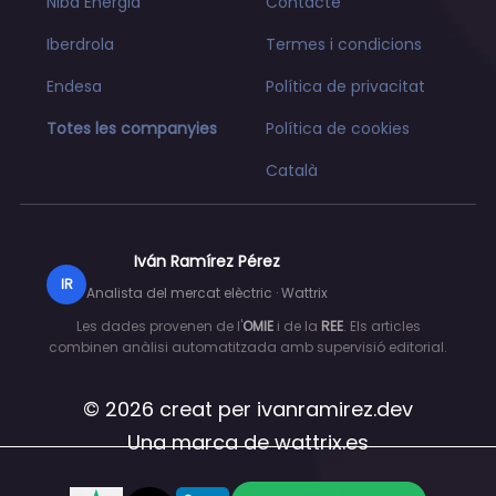
Niba Energia
Contacte
Iberdrola
Termes i condicions
Endesa
Política de privacitat
Totes les companyies
Política de cookies
Català
Iván Ramírez Pérez
IR
Analista del mercat elèctric · Wattrix
Les dades provenen de l'
OMIE
i de la
REE
. Els articles
combinen anàlisi automatitzada amb supervisió editorial.
© 2026 creat per
ivanramirez.dev
Una marca de
wattrix.es