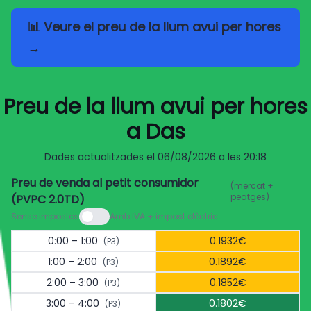
📊 Veure el preu de la llum avui per hores
→
Preu de la llum avui per hores
a Das
Dades actualitzades el
06/08/2026 a les 20:18
Preu de venda al petit consumidor
(mercat +
peatges)
(PVPC 2.0TD)
Sense impostos
Amb IVA + impost elèctric
0:00 – 1:00
0.1932€
(P3)
1:00 – 2:00
0.1892€
(P3)
2:00 – 3:00
0.1852€
(P3)
3:00 – 4:00
0.1802€
(P3)