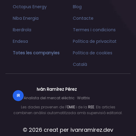
Octopus Energy
Blog
Niba Energia
Contacte
Iberdrola
Termes i condicions
Endesa
Política de privacitat
Totes les companyies
Política de cookies
Català
Iván Ramírez Pérez
IR
Analista del mercat elèctric · Wattrix
Les dades provenen de l'
OMIE
i de la
REE
. Els articles
combinen anàlisi automatitzada amb supervisió editorial.
© 2026 creat per
ivanramirez.dev