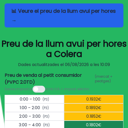
📊 Veure el preu de la llum avui per hores
→
Preu de la llum avui per hores
a Colera
Dades actualitzades el
06/08/2026 a les 10:09
Preu de venda al petit consumidor
(mercat +
peatges)
(PVPC 2.0TD)
Sense impostos
Amb IVA + impost elèctric
0:00 – 1:00
0.1932€
(P3)
1:00 – 2:00
0.1892€
(P3)
2:00 – 3:00
0.1852€
(P3)
3:00 – 4:00
0.1802€
(P3)