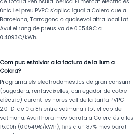
de tota la Península Ibèrica. El mercat elèctric és
únic i el preu PVPC s'aplica igual a Colera que a
Barcelona, Tarragona o qualsevol altra localitat.
Avui el rang de preus va de 0.0549€ a
0.4093€/kWh.
Com puc estalviar a la factura de la llum a
Colera?
Programa els electrodomèstics de gran consum
(bugadera, rentavaixelles, carregador de cotxe
elèctric) durant les hores vall de la tarifa PVPC
2.0TD: de 0 a 8h entre setmana i tot el cap de
setmana. Avui l'hora més barata a Colera és a les
15:00h (0.0549€/kWh), fins a un 87% més barat