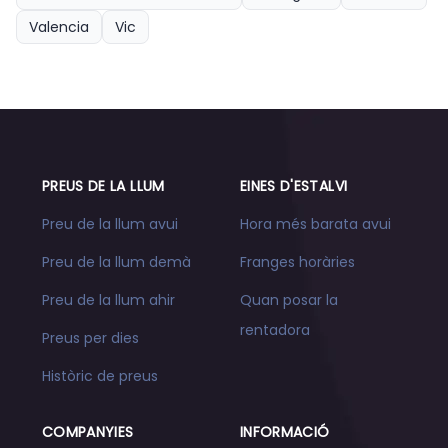
Valencia
Vic
PREUS DE LA LLUM
EINES D'ESTALVI
Preu de la llum avui
Hora més barata avui
Preu de la llum demà
Franges horàries
Preu de la llum ahir
Quan posar la
rentadora
Preus per dies
Històric de preus
COMPANYIES
INFORMACIÓ