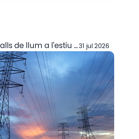
ora elèctrica deixa d'operar? Guia per
alls de llum a l'estiu 2026: per què p
31 jul 2026