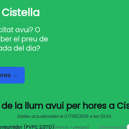
Cistella
citat avui? O
ber el preu de
ada del dia?
hores →
 de la llum avui per hores a Cis
Dades actualitzades el
07/08/2026 a les 02:04
consumidor (PVPC 2.0TD)
(mercat + peatges)
Sense impostos