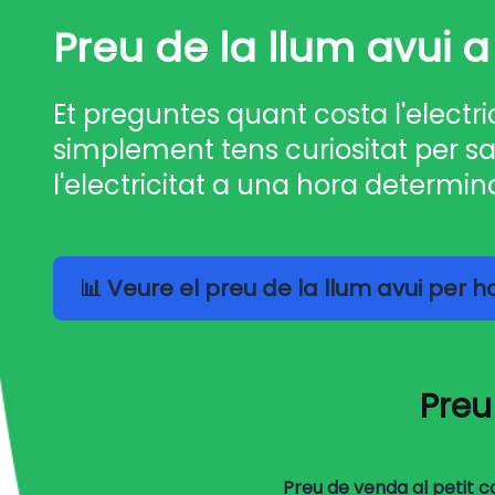
Preu de la llum avui a 
Et preguntes quant costa l'electri
simplement tens curiositat per sa
l'electricitat a una hora determin
📊 Veure el preu de la llum avui per 
Preu
Preu de venda al petit 