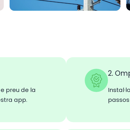
2. Om
e preu de la
Instal·l
ostra app.
passos 