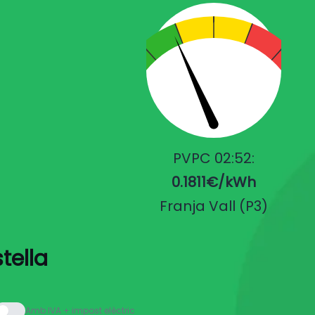
PVPC 02:52:
0.1811€/kWh
Franja Vall (P3)
tella
Amb IVA + impost elèctric