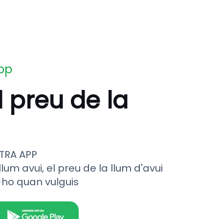
app
l preu de la
TRA APP
llum avui, el preu de la llum d'avui
-ho quan vulguis