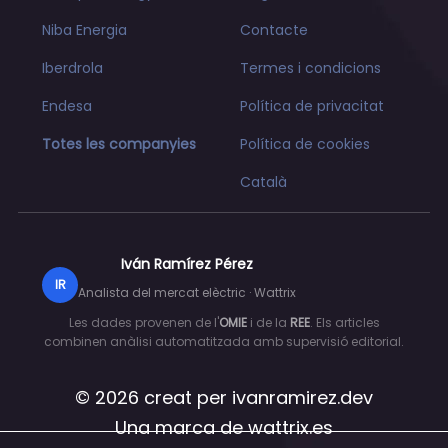
Niba Energia
Contacte
Iberdrola
Termes i condicions
Endesa
Política de privacitat
Totes les companyies
Política de cookies
Català
Iván Ramírez Pérez
IR
Analista del mercat elèctric · Wattrix
Les dades provenen de l'
OMIE
i de la
REE
. Els articles
combinen anàlisi automatitzada amb supervisió editorial.
© 2026 creat per
ivanramirez.dev
Una marca de
wattrix.es