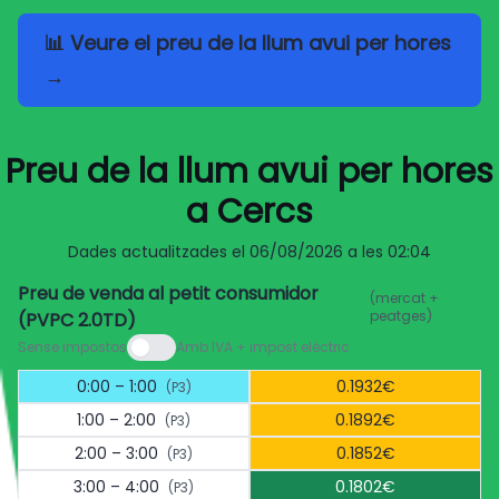
📊 Veure el preu de la llum avui per hores
→
Preu de la llum avui per hores
a Cercs
Dades actualitzades el
06/08/2026 a les 02:04
Preu de venda al petit consumidor
(mercat +
peatges)
(PVPC 2.0TD)
Sense impostos
Amb IVA + impost elèctric
0:00 – 1:00
0.1932€
(P3)
1:00 – 2:00
0.1892€
(P3)
2:00 – 3:00
0.1852€
(P3)
3:00 – 4:00
0.1802€
(P3)