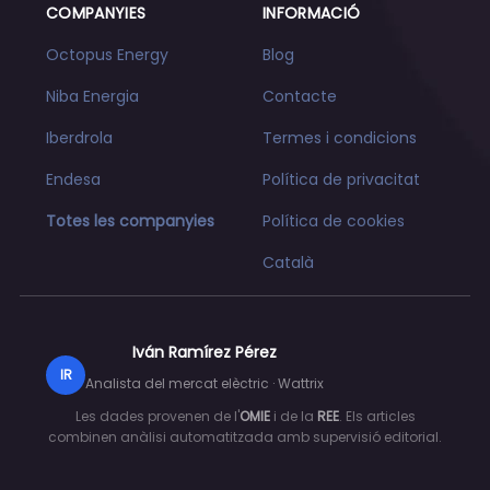
COMPANYIES
INFORMACIÓ
Octopus Energy
Blog
Niba Energia
Contacte
Iberdrola
Termes i condicions
Endesa
Política de privacitat
Totes les companyies
Política de cookies
Català
Iván Ramírez Pérez
IR
Analista del mercat elèctric · Wattrix
Les dades provenen de l'
OMIE
i de la
REE
. Els articles
combinen anàlisi automatitzada amb supervisió editorial.