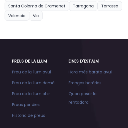
Santa Coloma de Gramenet
Tarragona
Terrassa
Valencia
Vic
PREUS DE LA LLUM
EINES D'ESTALVI
Preu de la llum avui
Hora més barata avui
Preu de la llum demà
Franges horàries
Preu de la llum ahir
Quan posar la
rentadora
Preus per dies
Històric de preus