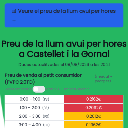
📊 Veure el preu de la llum avui per hores
→
Preu de la llum avui per hores
a Castellet i la Gornal
Dades actualitzades el
08/08/2026 a les 20:21
Preu de venda al petit consumidor
(mercat +
peatges)
(PVPC 2.0TD)
Sense impostos
Amb IVA + impost elèctric
0:00 – 1:00
0.2162€
(P3)
1:00 – 2:00
0.2092€
(P3)
2:00 – 3:00
0.2012€
(P3)
3:00 – 4:00
0.1962€
(P3)