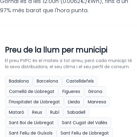
Gornal és a les 12:00h (0.0062€/kWh), fins a un
97% més barat que l'hora punta.
Preu de la llum per municipi
El preu PVPC és el mateix a tot arreu, però cada municipi té
la seva distribuïdora, el seu clima i el seu perfil de consum.
Badalona
Barcelona
Castelldefels
Cornellà de Llobregat
Figueres
Girona
l'Hospitalet de Llobregat
Lleida
Manresa
Mataró
Reus
Rubí
Sabadell
Sant Boi de Llobregat
Sant Cugat del Vallès
Sant Feliu de Guíxols
Sant Feliu de Llobregat