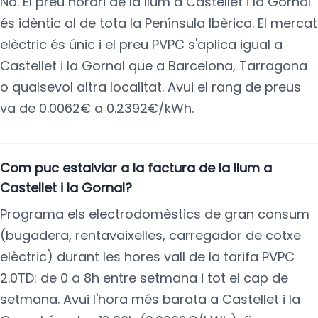
No. El preu horari de la llum a Castellet i la Gornal
és idèntic al de tota la Península Ibèrica. El mercat
elèctric és únic i el preu PVPC s'aplica igual a
Castellet i la Gornal que a Barcelona, Tarragona
o qualsevol altra localitat. Avui el rang de preus
va de 0.0062€ a 0.2392€/kWh.
Com puc estalviar a la factura de la llum a
Castellet i la Gornal?
Programa els electrodomèstics de gran consum
(bugadera, rentavaixelles, carregador de cotxe
elèctric) durant les hores vall de la tarifa PVPC
2.0TD: de 0 a 8h entre setmana i tot el cap de
setmana. Avui l'hora més barata a Castellet i la