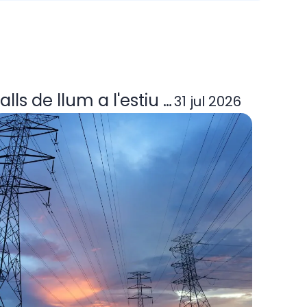
ora elèctrica deixa d'operar? Guia per
alls de llum a l'estiu 2026: per què p
31 jul 2026