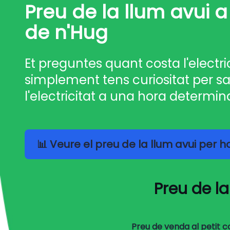
Preu de la llum avui a
de n'Hug
Et preguntes quant costa l'electri
simplement tens curiositat per sa
l'electricitat a una hora determin
📊 Veure el preu de la llum avui per 
Preu de la
Preu de venda al petit 