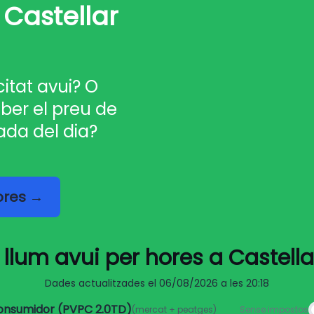
 Castellar
citat avui? O
ber el preu de
ada del dia?
hores →
 llum avui per hores a Castell
Dades actualitzades el
06/08/2026 a les 20:18
consumidor (PVPC 2.0TD)
(mercat + peatges)
Sense impostos