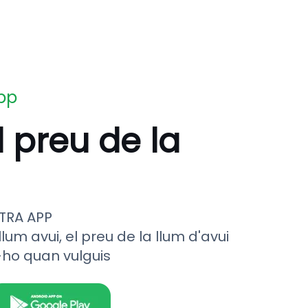
app
l preu de la
TRA APP
llum avui, el preu de la llum d'avui
-ho quan vulguis