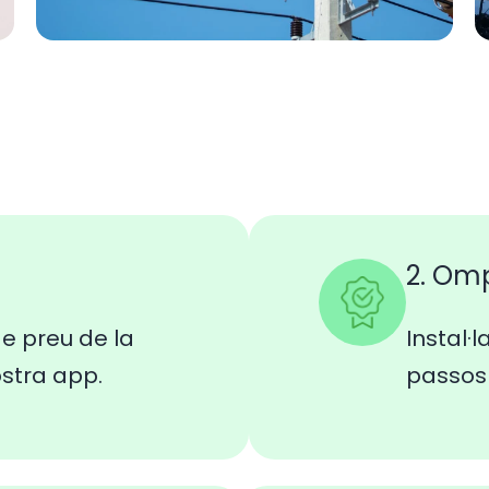
2. Om
e preu de la
Instal·l
ostra app.
passos 