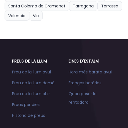
Santa Coloma de Gramenet
Tarragona
Terrassa
Valencia
Vic
PREUS DE LA LLUM
EINES D'ESTALVI
Preu de la llum avui
Hora més barata avui
Preu de la llum demà
Franges horàries
Preu de la llum ahir
Quan posar la
rentadora
Preus per dies
Històric de preus