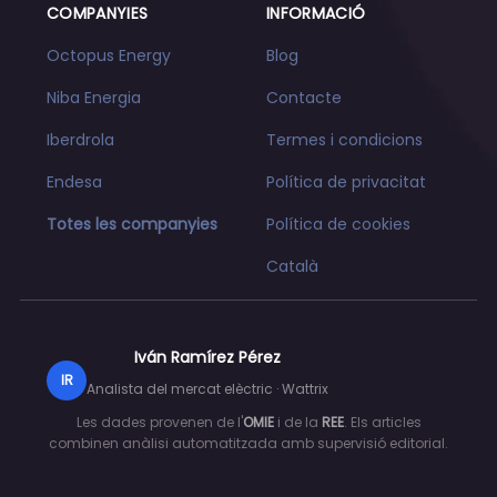
COMPANYIES
INFORMACIÓ
Octopus Energy
Blog
Niba Energia
Contacte
Iberdrola
Termes i condicions
Endesa
Política de privacitat
Totes les companyies
Política de cookies
Català
Iván Ramírez Pérez
IR
Analista del mercat elèctric · Wattrix
Les dades provenen de l'
OMIE
i de la
REE
. Els articles
combinen anàlisi automatitzada amb supervisió editorial.