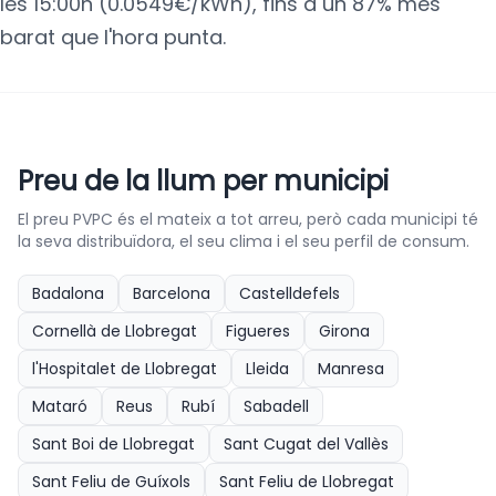
les 15:00h (0.0549€/kWh), fins a un 87% més
barat que l'hora punta.
Preu de la llum per municipi
El preu PVPC és el mateix a tot arreu, però cada municipi té
la seva distribuïdora, el seu clima i el seu perfil de consum.
Badalona
Barcelona
Castelldefels
Cornellà de Llobregat
Figueres
Girona
l'Hospitalet de Llobregat
Lleida
Manresa
Mataró
Reus
Rubí
Sabadell
Sant Boi de Llobregat
Sant Cugat del Vallès
Sant Feliu de Guíxols
Sant Feliu de Llobregat