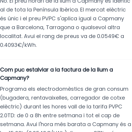
No. El preu horari de la llum a Capmany és idèntic
al de tota la Península Ibèrica. El mercat elèctric
és únic i el preu PVPC s'aplica igual a Capmany
que a Barcelona, Tarragona o qualsevol altra
localitat. Avui el rang de preus va de 0.0549€ a
0.4093€/kWh.
Com puc estalviar a la factura de la llum a
Capmany?
Programa els electrodomèstics de gran consum
(bugadera, rentavaixelles, carregador de cotxe
elèctric) durant les hores vall de la tarifa PVPC
2.0TD: de 0 a 8h entre setmana i tot el cap de
setmana. Avui l'hora més barata a Capmany és a