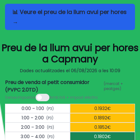
📊 Veure el preu de la llum avui per hores
→
Preu de la llum avui per hores
a Capmany
Dades actualitzades el
06/08/2026 a les 10:09
Preu de venda al petit consumidor
(mercat +
peatges)
(PVPC 2.0TD)
Sense impostos
Amb IVA + impost elèctric
0:00 – 1:00
0.1932€
(P3)
1:00 – 2:00
0.1892€
(P3)
2:00 – 3:00
0.1852€
(P3)
3:00 – 4:00
0.1802€
(P3)