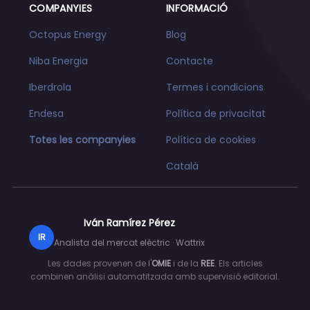
COMPANYIES
INFORMACIÓ
Octopus Energy
Blog
Niba Energia
Contacte
Iberdrola
Termes i condicions
Endesa
Política de privacitat
Totes les companyies
Política de cookies
Català
Iván Ramírez Pérez
IR
Analista del mercat elèctric · Wattrix
Les dades provenen de l'
OMIE
i de la
REE
. Els articles
combinen anàlisi automatitzada amb supervisió editorial.