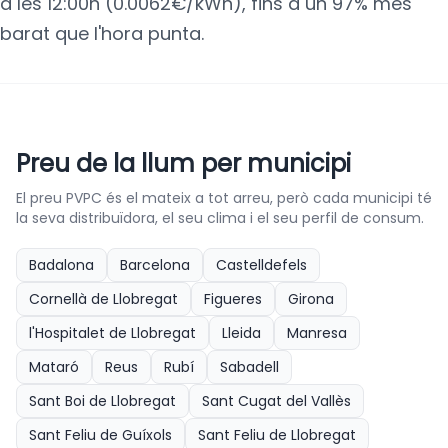
a les 12:00h (0.0062€/kWh), fins a un 97% més
barat que l'hora punta.
Preu de la llum per municipi
El preu PVPC és el mateix a tot arreu, però cada municipi té
la seva distribuïdora, el seu clima i el seu perfil de consum.
Badalona
Barcelona
Castelldefels
Cornellà de Llobregat
Figueres
Girona
l'Hospitalet de Llobregat
Lleida
Manresa
Mataró
Reus
Rubí
Sabadell
Sant Boi de Llobregat
Sant Cugat del Vallès
Sant Feliu de Guíxols
Sant Feliu de Llobregat