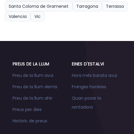
Santa Coloma de Gramenet
Tarragona
Terrassa
Valencia
Vic
PREUS DE LA LLUM
EINES D'ESTALVI
Preu de la llum avui
Hora més barata avui
Preu de la llum demà
Franges horàries
Preu de la llum ahir
Quan posar la
rentadora
Preus per dies
Històric de preus