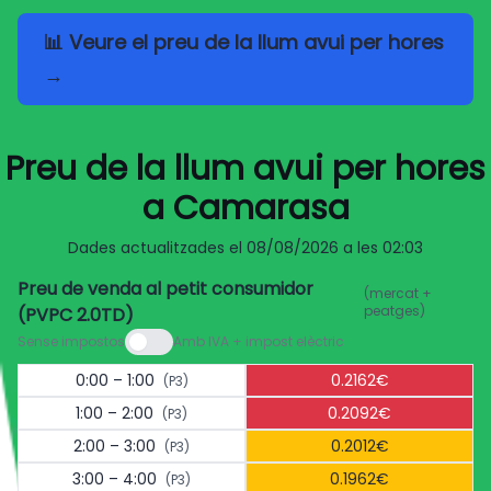
📊 Veure el preu de la llum avui per hores
→
Preu de la llum avui per hores
a Camarasa
Dades actualitzades el
08/08/2026 a les 02:03
Preu de venda al petit consumidor
(mercat +
peatges)
(PVPC 2.0TD)
Sense impostos
Amb IVA + impost elèctric
0:00 – 1:00
0.2162€
(P3)
1:00 – 2:00
0.2092€
(P3)
2:00 – 3:00
0.2012€
(P3)
3:00 – 4:00
0.1962€
(P3)