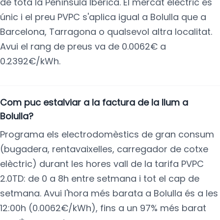
de tota la Península Ibèrica. El mercat elèctric és
únic i el preu PVPC s'aplica igual a Bolulla que a
Barcelona, Tarragona o qualsevol altra localitat.
Avui el rang de preus va de 0.0062€ a
0.2392€/kWh.
Com puc estalviar a la factura de la llum a
Bolulla?
Programa els electrodomèstics de gran consum
(bugadera, rentavaixelles, carregador de cotxe
elèctric) durant les hores vall de la tarifa PVPC
2.0TD: de 0 a 8h entre setmana i tot el cap de
setmana. Avui l'hora més barata a Bolulla és a les
12:00h (0.0062€/kWh), fins a un 97% més barat