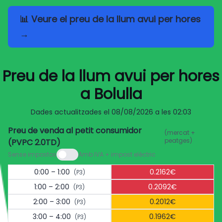
📊 Veure el preu de la llum avui per hores
→
Preu de la llum avui per hores
a Bolulla
Dades actualitzades el
08/08/2026 a les 02:03
Preu de venda al petit consumidor
(mercat +
peatges)
(PVPC 2.0TD)
Sense impostos
Amb IVA + impost elèctric
0:00 – 1:00
0.2162€
(P3)
1:00 – 2:00
0.2092€
(P3)
2:00 – 3:00
0.2012€
(P3)
3:00 – 4:00
0.1962€
(P3)