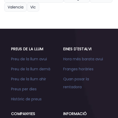
Valencia
Vic
PREUS DE LA LLUM
EINES D'ESTALVI
Preu de la llum avui
Hora més barata avui
Preu de la llum demà
Franges horàries
Preu de la llum ahir
Quan posar la
rentadora
Preus per dies
Històric de preus
COMPANYIES
INFORMACIÓ