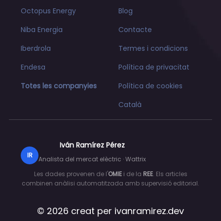
Octopus Energy
Blog
Niba Energia
Contacte
Iberdrola
Termes i condicions
Endesa
Política de privacitat
Totes les companyies
Política de cookies
Català
Iván Ramírez Pérez
IR
Analista del mercat elèctric · Wattrix
Les dades provenen de l'
OMIE
i de la
REE
. Els articles
combinen anàlisi automatitzada amb supervisió editorial.
© 2026 creat per
ivanramirez.dev