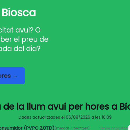
 Biosca
citat avui? O
ber el preu de
ada del dia?
hores →
 de la llum avui per hores a B
Dades actualitzades el
06/08/2026 a les 10:09
consumidor (PVPC 2.0TD)
(mercat + peatges)
Sense impostos