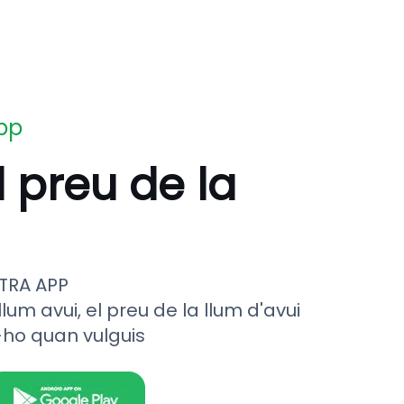
app
l preu de la
TRA APP
llum avui, el preu de la llum d'avui
-ho quan vulguis