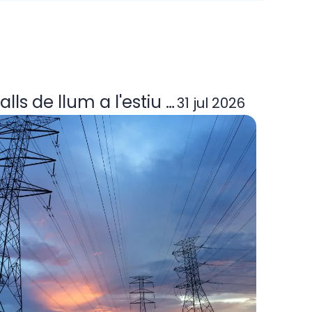
ora elèctrica deixa d'operar? Guia per
alls de llum a l'estiu 2026: per què p
31 jul 2026