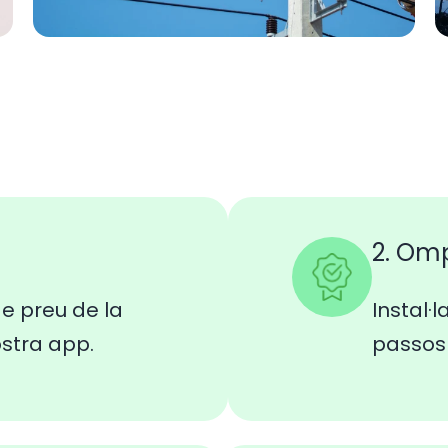
2. Om
e preu de la
Instal·l
ostra app.
passos 