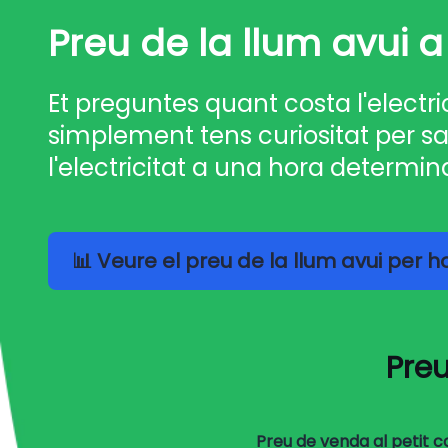
Preu de la llum avui a
Et preguntes quant costa l'electri
simplement tens curiositat per sa
l'electricitat a una hora determin
📊 Veure el preu de la llum avui per 
Preu
Preu de venda al petit 