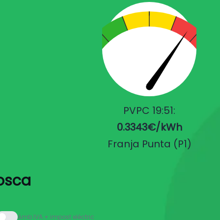
PVPC 19:51:
0.3343€/kWh
Franja Punta (P1)
iosca
Amb IVA + impost elèctric