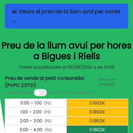
📊 Veure el preu de la llum avui per hores
→
Preu de la llum avui per hores
a Bigues i Riells
Dades actualitzades el
06/08/2026 a les 10:09
Preu de venda al petit consumidor
(mercat +
peatges)
(PVPC 2.0TD)
Sense impostos
Amb IVA + impost elèctric
0:00 – 1:00
0.1932€
(P3)
1:00 – 2:00
0.1892€
(P3)
2:00 – 3:00
0.1852€
(P3)
3:00 – 4:00
0.1802€
(P3)