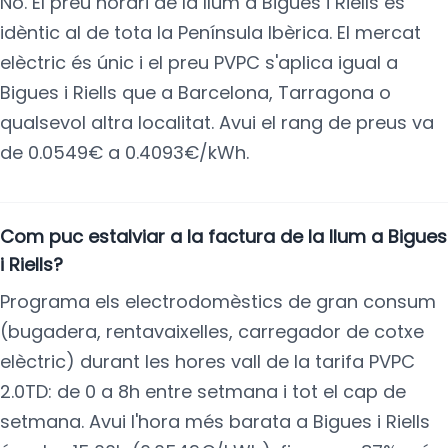
No. El preu horari de la llum a Bigues i Riells és
idèntic al de tota la Península Ibèrica. El mercat
elèctric és únic i el preu PVPC s'aplica igual a
Bigues i Riells que a Barcelona, Tarragona o
qualsevol altra localitat. Avui el rang de preus va
de 0.0549€ a 0.4093€/kWh.
Com puc estalviar a la factura de la llum a Bigues
i Riells?
Programa els electrodomèstics de gran consum
(bugadera, rentavaixelles, carregador de cotxe
elèctric) durant les hores vall de la tarifa PVPC
2.0TD: de 0 a 8h entre setmana i tot el cap de
setmana. Avui l'hora més barata a Bigues i Riells