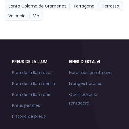
Santa Coloma de Gramenet
Tarragona
Terrassa
Valencia
Vic
PREUS DE LA LLUM
EINES D'ESTALVI
Preu de la llum avui
Hora més barata avui
Preu de la llum demà
Franges horàries
Preu de la llum ahir
Quan posar la
rentadora
Preus per dies
Històric de preus