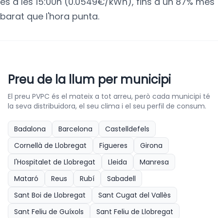
és a les 15:00h (0.0549€/kWh), fins a un 87% més
barat que l'hora punta.
Preu de la llum per municipi
El preu PVPC és el mateix a tot arreu, però cada municipi té
la seva distribuïdora, el seu clima i el seu perfil de consum.
Badalona
Barcelona
Castelldefels
Cornellà de Llobregat
Figueres
Girona
l'Hospitalet de Llobregat
Lleida
Manresa
Mataró
Reus
Rubí
Sabadell
Sant Boi de Llobregat
Sant Cugat del Vallès
Sant Feliu de Guíxols
Sant Feliu de Llobregat