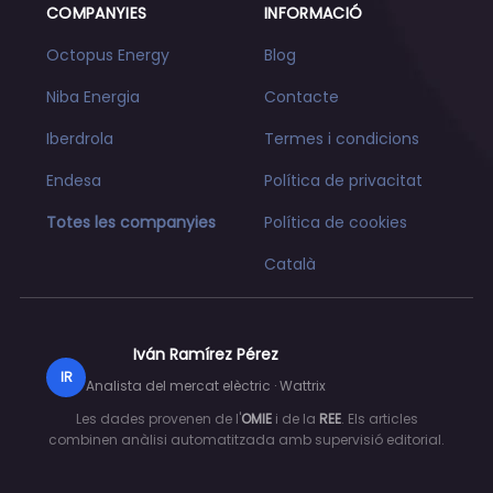
COMPANYIES
INFORMACIÓ
Octopus Energy
Blog
Niba Energia
Contacte
Iberdrola
Termes i condicions
Endesa
Política de privacitat
Totes les companyies
Política de cookies
Català
Iván Ramírez Pérez
IR
Analista del mercat elèctric · Wattrix
Les dades provenen de l'
OMIE
i de la
REE
. Els articles
combinen anàlisi automatitzada amb supervisió editorial.