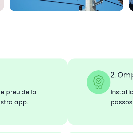
2. Om
e preu de la
Instal·l
ostra app.
passos 