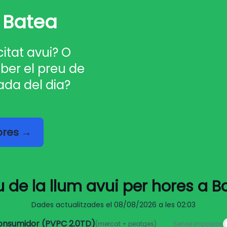
a Batea
citat avui? O
ber el preu de
ada del dia?
hores →
u de la llum avui per hores a B
Dades actualitzades el
08/08/2026 a les 02:03
consumidor (PVPC 2.0TD)
(mercat + peatges)
Sense impostos