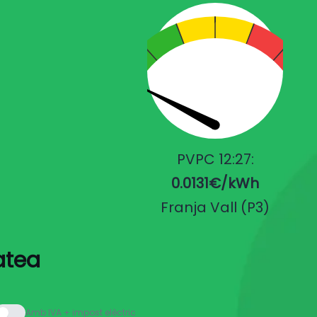
PVPC 12:27:
0.0131€/kWh
Franja Vall (P3)
atea
Amb IVA + impost elèctric