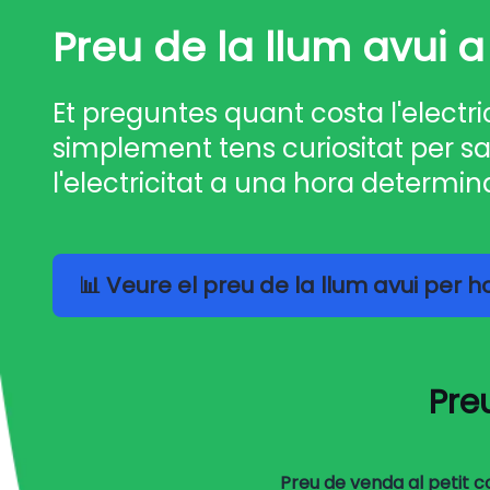
Preu de la llum avui 
Et preguntes quant costa l'electri
simplement tens curiositat per sa
l'electricitat a una hora determin
📊 Veure el preu de la llum avui per 
Pre
Preu de venda al petit 