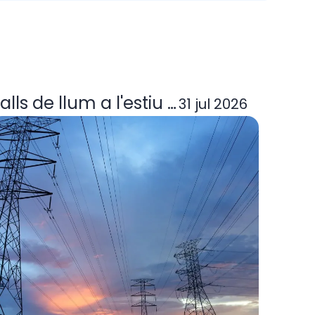
ora elèctrica deixa d'operar? Guia per
alls de llum a l'estiu 2026: per què p
31 jul 2026