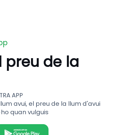
app
l preu de la
TRA APP
llum avui, el preu de la llum d'avui
-ho quan vulguis