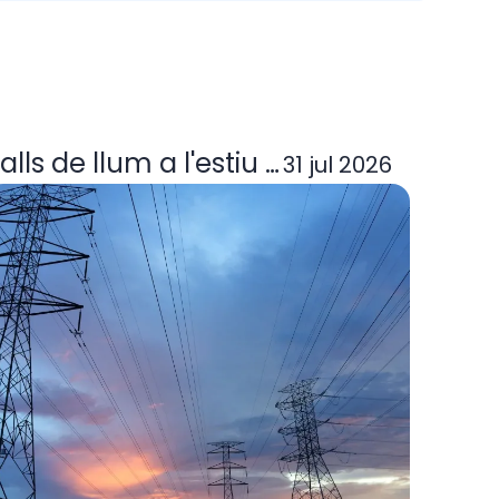
ora elèctrica deixa d'operar? Guia per
alls de llum a l'estiu 2026: per què p
31 jul 2026