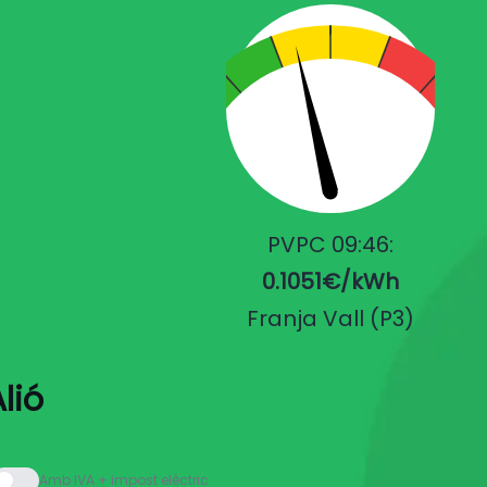
PVPC 09:46:
0.1051€/kWh
Franja Vall (P3)
lió
Amb IVA + impost elèctric