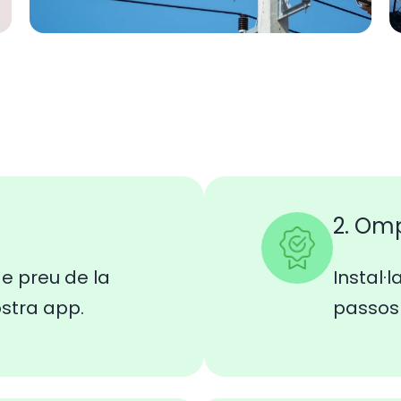
2. Om
e preu de la
Instal·l
ostra app.
passos 