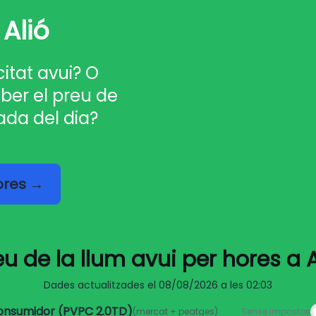
 Alió
citat avui? O
ber el preu de
ada del dia?
hores →
eu de la llum avui per hores a A
Dades actualitzades el
08/08/2026 a les 02:03
consumidor (PVPC 2.0TD)
(mercat + peatges)
Sense impostos