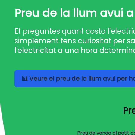
Preu de la llum avui a
Et preguntes quant costa l'electri
simplement tens curiositat per sa
l'electricitat a una hora determin
📊 Veure el preu de la llum avui per 
Pr
Preu de venda al petit 