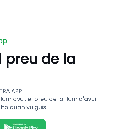
app
l preu de la
TRA APP
llum avui, el preu de la llum d'avui
-ho quan vulguis