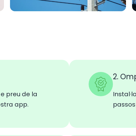
2. Om
e preu de la
Instal·l
ostra app.
passos 