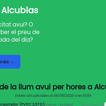
 Alcublas
citat avui? O
ber el preu de
ada del dia?
hores →
de la llum avui per hores a Al
Dades actualitzades el
06/08/2026 a les 10:09
consumidor (PVPC 2.0TD)
(mercat + peatges)
Sense impostos