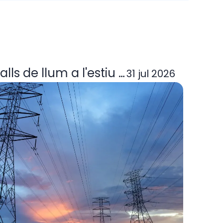
ora elèctrica deixa d'operar? Guia per
alls de llum a l'estiu 2026: per què p
31 jul 2026