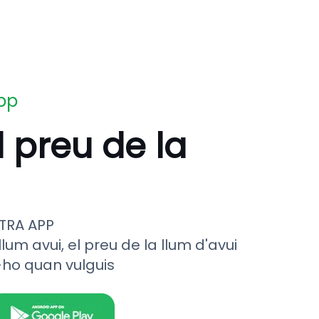
app
l preu de la
TRA APP
llum avui, el preu de la llum d'avui
-ho quan vulguis