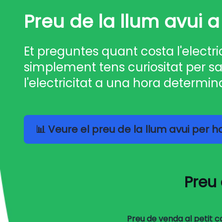
Preu de la llum avui a
Et preguntes quant costa l'electri
simplement tens curiositat per sa
l'electricitat a una hora determin
📊 Veure el preu de la llum avui per 
Preu 
Preu de venda al petit 