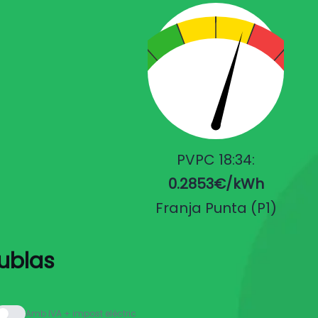
PVPC 18:34:
0.2853€/kWh
Franja Punta (P1)
cublas
Amb IVA + impost elèctric