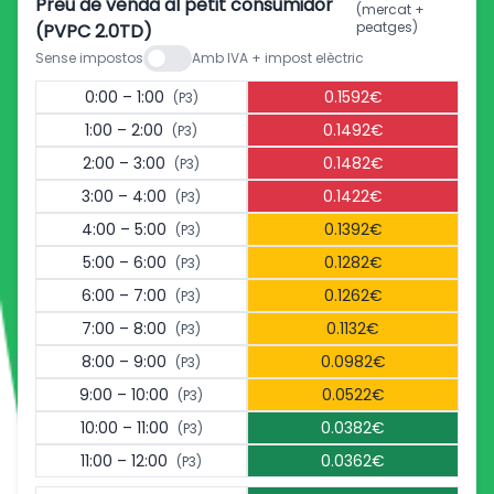
Preu de venda al petit consumidor
(mercat +
peatges)
(PVPC 2.0TD)
Sense impostos
Amb IVA + impost elèctric
0:00 – 1:00
0.1592€
(P3)
1:00 – 2:00
0.1492€
(P3)
2:00 – 3:00
0.1482€
(P3)
3:00 – 4:00
0.1422€
(P3)
4:00 – 5:00
0.1392€
(P3)
5:00 – 6:00
0.1282€
(P3)
6:00 – 7:00
0.1262€
(P3)
7:00 – 8:00
0.1132€
(P3)
8:00 – 9:00
0.0982€
(P3)
9:00 – 10:00
0.0522€
(P3)
10:00 – 11:00
0.0382€
(P3)
11:00 – 12:00
0.0362€
(P3)