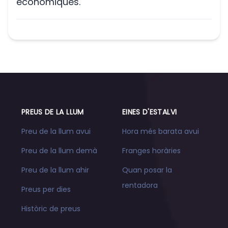
econòmiques.
PREUS DE LA LLUM
EINES D'ESTALVI
Preu de la llum avui
Hora més barata avui
Preu de la llum demà
Franges horàries
Preu de la llum ahir
Quan posar la
rentadora
Preus per dies
Històric de preus