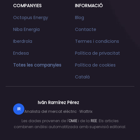
COMPANYIES
INFORMACIÓ
Octopus Energy
Blog
Niba Energia
Contacte
Iberdrola
Termes i condicions
Endesa
Política de privacitat
Totes les companyies
Política de cookies
Català
Iván Ramírez Pérez
IR
Analista del mercat elèctric · Wattrix
Les dades provenen de l'
OMIE
i de la
REE
. Els articles
combinen anàlisi automatitzada amb supervisió editorial.