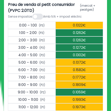
Preu de venda al petit consumidor
(mercat +
peatges)
(PVPC 2.0TD)
Sense impostos
Amb IVA + impost elèctric
0:00 – 1:00
0.1322€
(P3)
1:00 – 2:00
0.1262€
(P3)
2:00 – 3:00
0.1262€
(P3)
3:00 – 4:00
0.1272€
(P3)
4:00 – 5:00
0.1302€
(P3)
5:00 – 6:00
0.1372€
(P3)
6:00 – 7:00
0.1582€
(P3)
7:00 – 8:00
0.1772€
(P3)
8:00 – 9:00
0.1809€
(P2)
9:00 – 10:00
0.1059€
(P2)
10:00 – 11:00
0.1993€
(P1)
11:00 – 12:00
0.1973€
(P1)