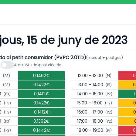
ijous, 15 de juny de 2023
da al petit consumidor (PVPC 2.0TD)
(mercat + peatges)
s
Amb IVA + impost elèctric
0
0.1462€
12:00 – 13:00
0
(P3)
(P1)
0
0.1422€
13:00 – 14:00
0
(P3)
(P1)
00
0.1412€
14:00 – 15:00
(P3)
(P2)
00
0.1422€
15:00 – 16:00
0
(P3)
(P2)
00
0.1412€
16:00 – 17:00
0
(P3)
(P2)
00
0.1392€
17:00 – 18:00
(P3)
(P2)
00
0.1442€
18:00 – 19:00
0
(P3)
(P1)