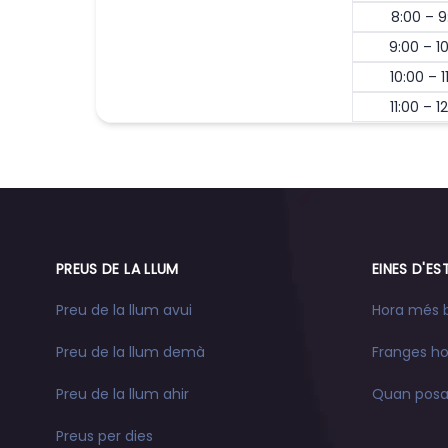
8:00 – 9
9:00 – 1
10:00 – 1
11:00 – 1
PREUS DE LA LLUM
EINES D'ES
Preu de la llum avui
Hora més b
Preu de la llum demà
Franges ho
Preu de la llum ahir
Quan posar
Preus per dies