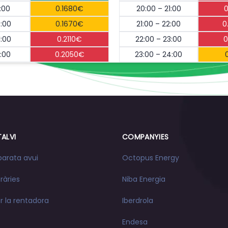
:00
0.1680€
20:00 – 21:00
0
0:00
0.1670€
21:00 – 22:00
0
1:00
0.2110€
22:00 – 23:00
0
2:00
0.2050€
23:00 – 24:00
TALVI
COMPANYIES
arata avui
Octopus Energy
ràries
Niba Energia
 la rentadora
Iberdrola
Endesa