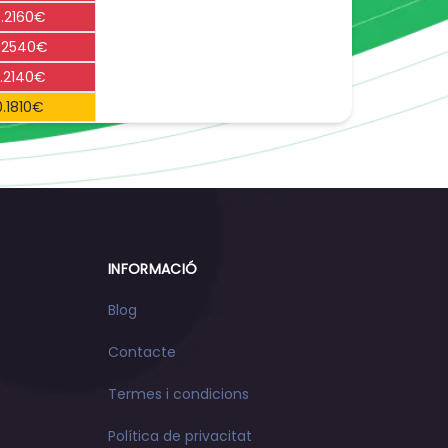
.2160€
.2540€
.2140€
0.1810€
INFORMACIÓ
Blog
Contacte
Termes i condicions
Política de privacitat