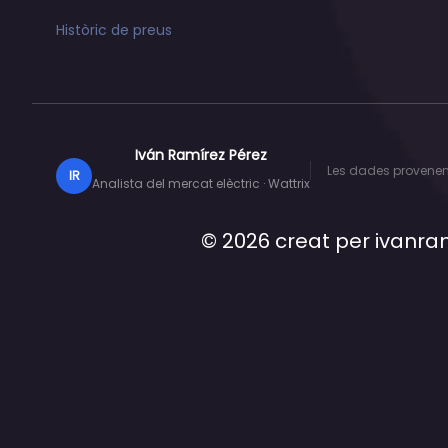
Històric de preus
Iván Ramírez Pérez
Les dades provenen 
IR
Analista del mercat elèctric · Wattrix
© 2026 creat per
ivanra