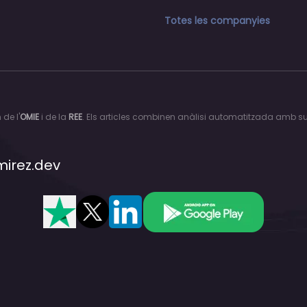
Totes les companyies
de l'
OMIE
i de la
REE
. Els articles combinen anàlisi automatitzada amb sup
mirez.dev
Valora'ns a Trustpilot
Segueix-nos a X
Segueix-nos a LinkedIn