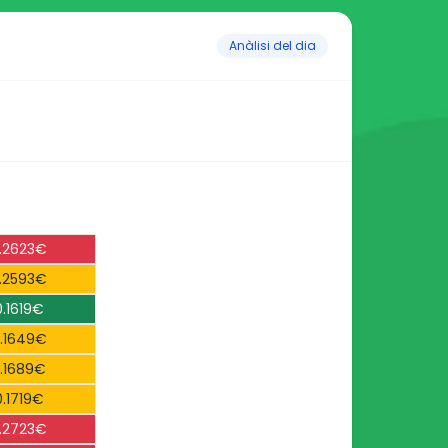
Anàlisi del dia
.2623€
.2593€
0.1619€
.1649€
.1689€
0.1719€
.2723€