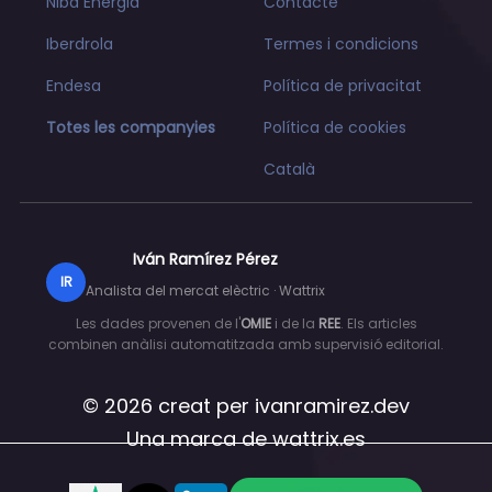
Niba Energia
Contacte
Iberdrola
Termes i condicions
Endesa
Política de privacitat
Totes les companyies
Política de cookies
Català
Iván Ramírez Pérez
IR
Analista del mercat elèctric · Wattrix
Les dades provenen de l'
OMIE
i de la
REE
. Els articles
combinen anàlisi automatitzada amb supervisió editorial.
© 2026 creat per
ivanramirez.dev
Una marca de
wattrix.es