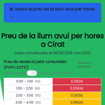
📊 Veure el preu de la llum avui per hores
→
Preu de la llum avui per hores
a Cirat
Dades actualitzades el
08/08/2026 a les 02:03
Preu de venda al petit consumidor
(mercat +
peatges)
(PVPC 2.0TD)
Sense impostos
Amb IVA + impost elèctric
0:00 – 1:00
0.2162€
(P3)
1:00 – 2:00
0.2092€
(P3)
2:00 – 3:00
0.2012€
(P3)
3:00 – 4:00
0.1962€
(P3)